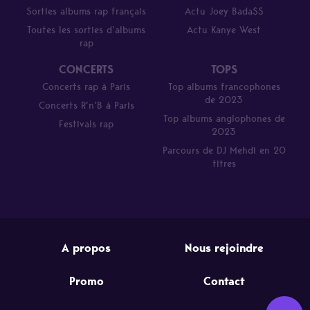
Sorties albums rap français
Actu Joey Bada$$
Toutes les sorties d’albums
Actu Kanye West
rap
CONCERTS
TOPS
Concerts rap à Paris
Top albums francophones
de 2023
Concerts R’n’B à Paris
Top albums anglophones de
Festivals rap
2023
Parcours de DJ Mehdi en 20
titres
A propos
Nous rejoindre
Promo
Contact