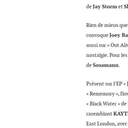
de
Jay Storm
et
S
Rien de mieux que 
convoque
Joey B
aussi sur « Out Ali
nostalgie. Pour les
de
Sosamann
.
Présent sur l’EP «
« Rememory », flow
« Black Water » de
rasemblant
KAYT
East London, avec 