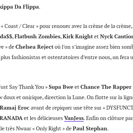
kippa Da Flippa
.
« Coast / Clear » pour renouer avec la crème de la crème, 
ada$$
,
Flatbush Zombies
,
Kirk Knight
et
Nyck Cautio
ve » de
Chelsea Reject
où l’on s’imagine assez bien somb
 plus fashionistas et ostentatoires d’entre nous, on fera u
 Just Say Thank You »
Supa Bwe
et
Chance The Rapper
 doux et onirique, direction la Lune. On flotte sur la lig
Ramaj Eroc
avant de repiquer une tête sur « DYSFUNCT
RANADA
et les délicieuses
VanJess
. Enfin on clôture pa
le très Nwaar « Only Right » de
Paul Stephan
.