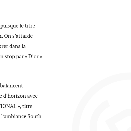
puisque le titre
n
. On s’attarde
rer dans la
n stop par « Dior »
balancent
ne d’horizon avec
IONAL », titre
r l’ambiance South