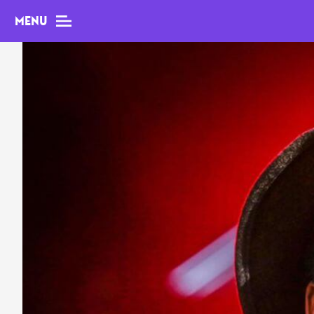
MENU
MAG
Dossiers
Tops
Interviews
Chroniques
Sorties
Newsletter