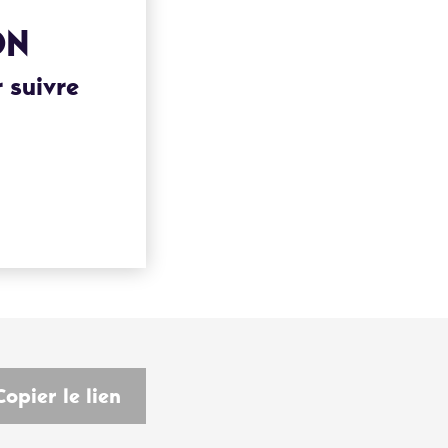
ON
 suivre
Copier le lien