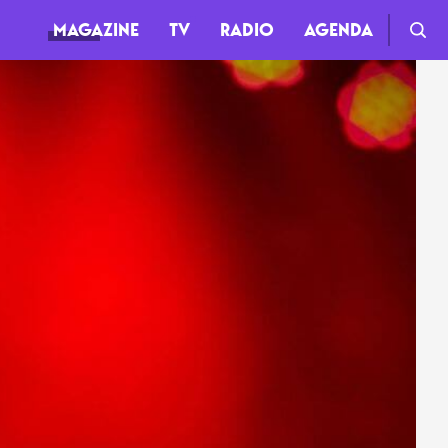
MAGAZINE
TV
RADIO
AGENDA
TV
Clips
Live
Documentaires
Web-séries