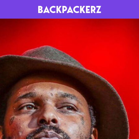
BACKPACKERZ
AGENDA
RADIO
Paris
Playlists
Festivals
Podcasts
Mixes