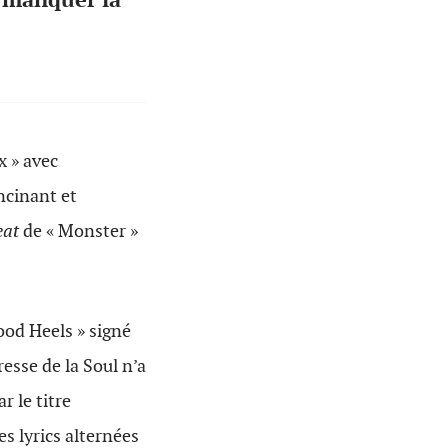
x » avec
ancinant et
eat
de « Monster »
Good Heels » signé
resse de la Soul n’a
r le titre
es lyrics alternées