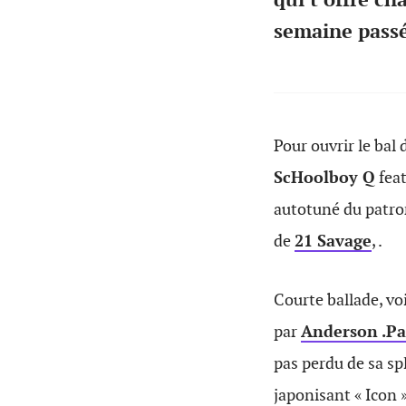
semaine pass
Pour ouvrir le bal
ScHoolboy Q
fea
autotuné du patro
de
21 Savage
, .
Courte ballade, voi
par
A
nders
on .P
pas perdu de sa spl
japonisant « Icon »