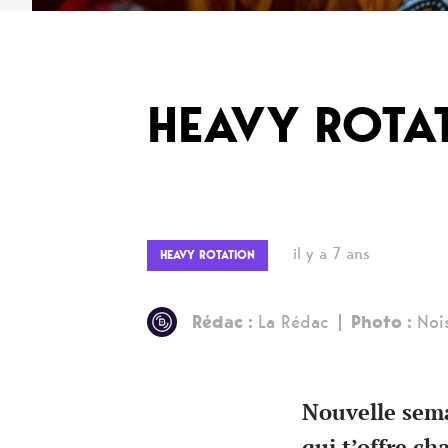
HEAVY ROTA
il y a 7 ans
HEAVY ROTATION
Rédac :
La Rédac
Photo :
Noi
Nouvelle sema
qui t’offre ch