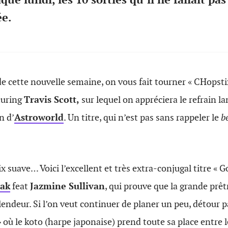
ée.
 de cette nouvelle semaine, on vous fait tourner « CHopsti
turing
Travis Scott,
sur lequel on appréciera le refrain l
n d’
Astroworld
. Un titre, qui n’est pas sans rappeler le
b
x suave… Voici l’excellent et très extra-conjugal titre « 
aak
feat
Jazmine Sullivan
, qui prouve que la grande prêt
endeur. Si l’on veut continuer de planer un peu, détour pa
 où le koto (harpe japonaise) prend toute sa place entre l