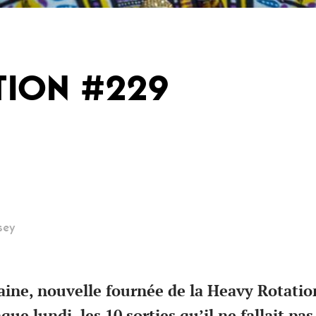
TION #229
sey
ine, nouvelle fournée de la Heavy Rotation,
aque lundi, les 10 sorties qu’il ne fallait p