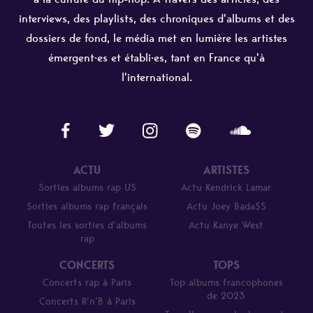
interviews, des playlists, des chroniques d'albums et des
dossiers de fond, le média met en lumière les artistes
émergent·es et établi·es, tant en France qu'à
l'international.
ACTU
ARTISTES
Sorties albums rap US
Actu Kendrick Lamar
Sorties albums rap français
Actu Joey Bada$$
Toutes les sorties d’albums
Actu Kanye West
rap
CONCERTS
TOPS
Concerts rap à Paris
Top albums francophones
de 2023
Concerts R’n’B à Paris