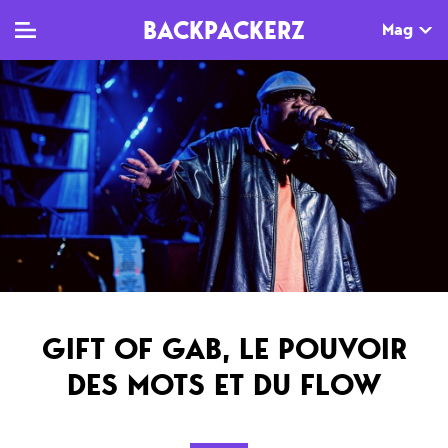
BACKPACKERZ
Mag
TV
MAG
AGENDA
Clips
Dossiers
Paris
Live
Tops
Festivals
Documentaires
Interviews
Web-séries
Chroniques
GIFT OF GAB, LE POUVOIR
Sorties
DES MOTS ET DU FLOW
Newsletter