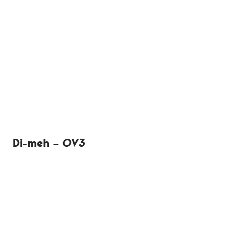
Di-meh –
OV3