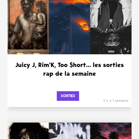
Juicy J, Rim’K, Too $hort… les sorties
rap de la semaine
SORTIES
il y a 1 semaine