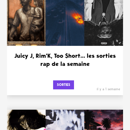
Juicy J, Rim’K, Too $hort… les sorties
rap de la semaine
SORTIES
il y a 1 semaine