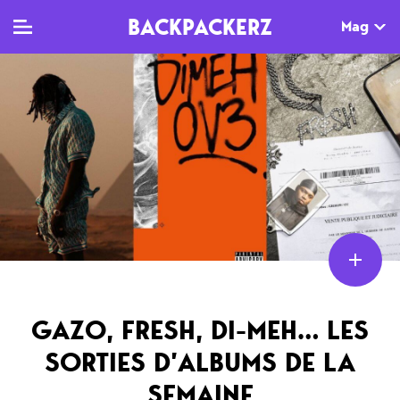
BACKPACKERZ
Mag
TV
MAG
AGENDA
Clips
Dossiers
Paris
Live
Tops
Festivals
Documentaires
Interviews
Web-séries
Chroniques
Sorties
GAZO, FRESH, DI-MEH… LES
SORTIES D’ALBUMS DE LA
Newsletter
SEMAINE