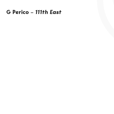
G Perico –
111th East