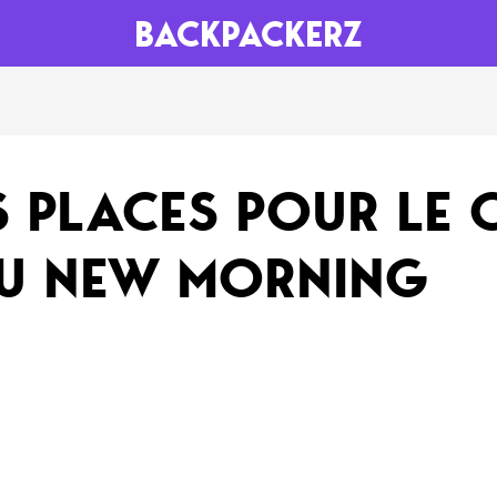
BACKPACKERZ
AGENDA
RADIO
 PLACES POUR LE 
Paris
Playlists
AU NEW MORNING
Festivals
Podcasts
Mixes