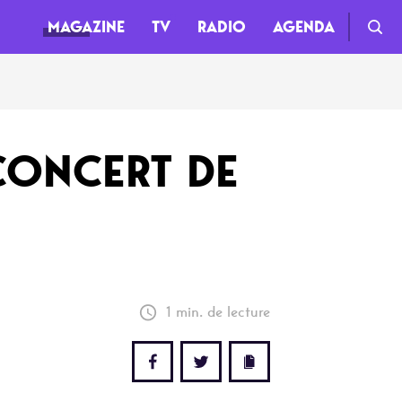
MAGAZINE
TV
RADIO
AGENDA
TV
CONCERT DE
Clips
Live
Documentaires
Web-séries
1 min. de lecture