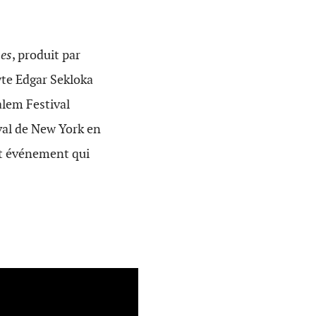
hes
, produit par
yte Edgar Sekloka
alem Festival
val de New York en
et événement qui