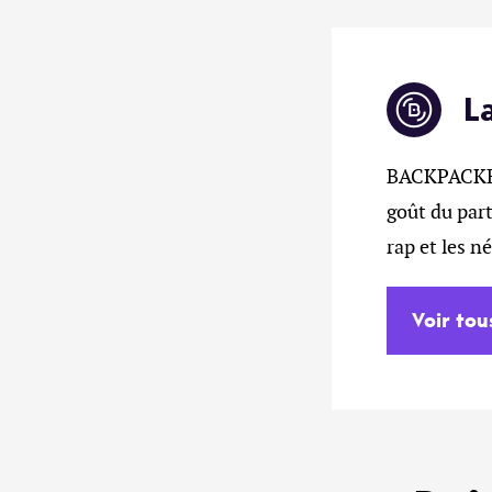
L
BACKPACKERZ
goût du part
rap et les n
Voir tou