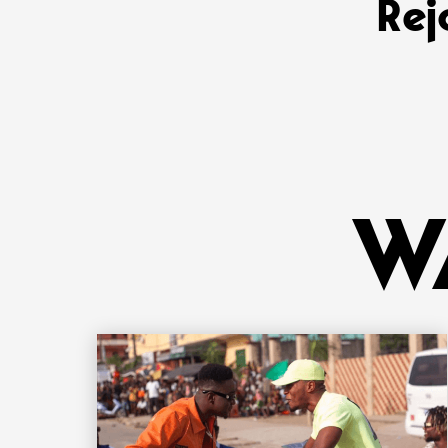
Rej
W