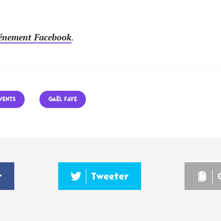
vénement Facebook
.
VENTS
GAËL FAYE
r
Tweeter