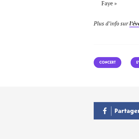
Faye »
Plus d’info sur
l’é
CONCERT
E
Partage