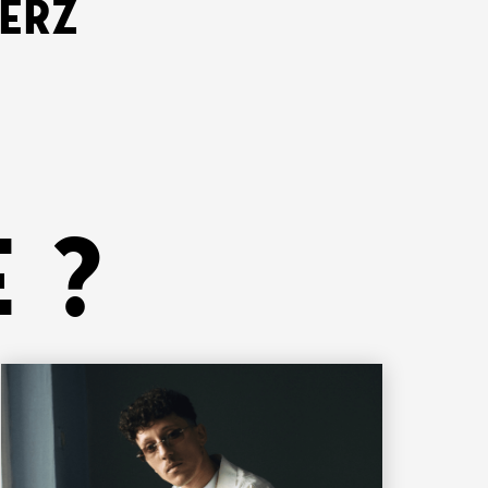
KERZ
 ?