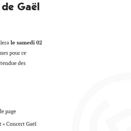
 de Gaël
lera
le samedi 02
mes pour ce
’étendue des
de page
 « Concert Gaël