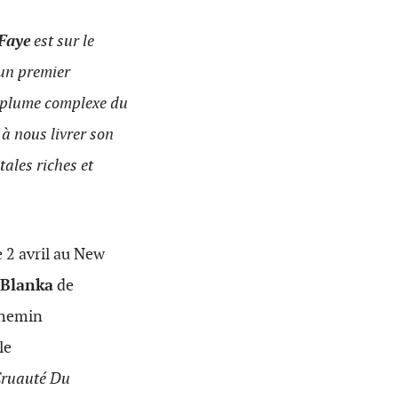
Faye
est sur le
 un premier
la plume complexe du
à nous livrer son
tales riches et
e 2 avril au New
Blanka
de
chemin
le
Cruauté Du