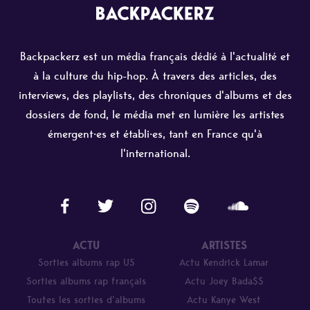
Backpackerz est un média français dédié à l'actualité et
à la culture du hip-hop. À travers des articles, des
interviews, des playlists, des chroniques d'albums et des
dossiers de fond, le média met en lumière les artistes
émergent·es et établi·es, tant en France qu'à
l'international.
ACTU
ARTISTES
Sorties albums rap US
Actu Kendrick Lamar
Sorties albums rap français
Actu Joey Bada$$
Toutes les sorties d’albums
Actu Kanye West