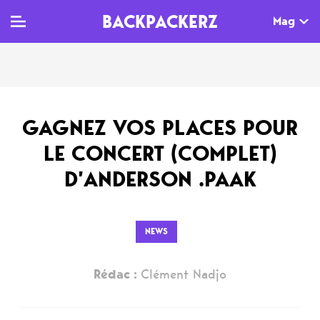
BACKPACKERZ
Mag
TV
MAG
AGENDA
GAGNEZ VOS PLACES POUR
Clips
Dossiers
Paris
LE CONCERT (COMPLET)
Live
Tops
Festivals
D’ANDERSON .PAAK
Documentaires
Interviews
Web-séries
Chroniques
NEWS
Sorties
Rédac :
Clément Nadjo
Newsletter