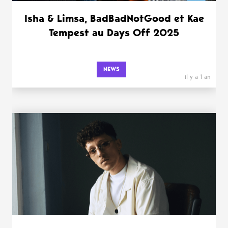
Isha & Limsa, BadBadNotGood et Kae
Tempest au Days Off 2025
NEWS
il y a 1 an