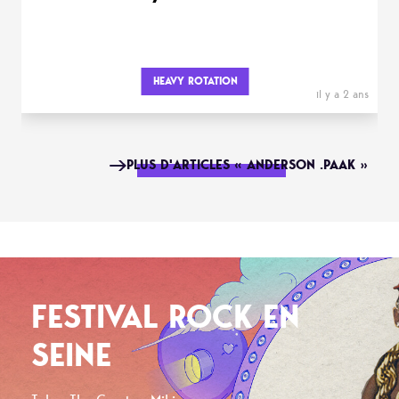
HEAVY ROTATION
il y a 2 ans
PLUS D'ARTICLES « ANDERSON .PAAK »
FESTIVAL ROCK EN
SEINE