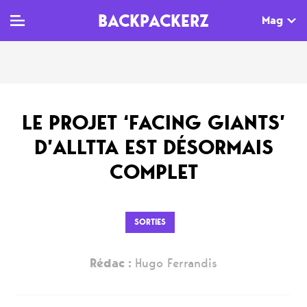
BACKPACKERZ
Mag
TV
MAG
AGENDA
LE PROJET ‘FACING GIANTS’
Clips
Dossiers
Paris
D’ALLTTA EST DÉSORMAIS
Live
Tops
Festivals
COMPLET
Documentaires
Interviews
Web-séries
Chroniques
SORTIES
Sorties
Rédac :
Hugo Ferrandis
Newsletter