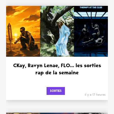
WANT MORE ?
CKay, Ravyn Lenae, FLO… les sorties
rap de la semaine
SORTIES
il y a 17 heures