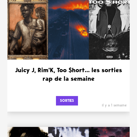
Juicy J, Rim’K, Too $hort… les sorties
rap de la semaine
SORTIES
il y a 1 semaine