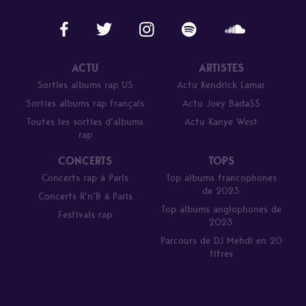
ACTU
ARTISTES
Sorties albums rap US
Actu Kendrick Lamar
Sorties albums rap français
Actu Joey Bada$$
Toutes les sorties d’albums
Actu Kanye West
rap
CONCERTS
TOPS
Concerts rap à Paris
Top albums francophones
de 2023
Concerts R’n’B à Paris
Top albums anglophones de
Festivals rap
2023
Parcours de DJ Mehdi en 20
titres