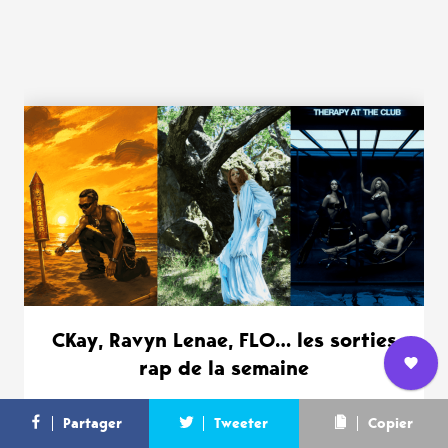
WANT MORE ?
CKay, Ravyn Lenae, FLO… les sorties
rap de la semaine
Nous
L’équipe
Contact
Newsletter
Partager
Tweeter
Copier
rejoindre
SORTIES