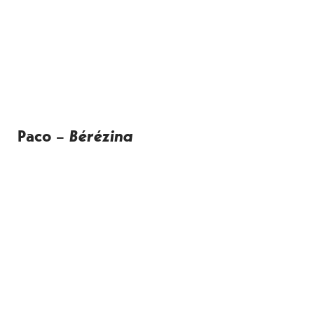
Paco –
Bérézina