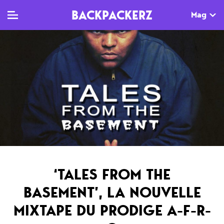
BACKPACKERZ
Mag
TV
MAG
AGENDA
Clips
Dossiers
Paris
Live
Tops
Festivals
Documentaires
Interviews
Web-séries
Chroniques
‘TALES FROM THE
Sorties
BASEMENT’, LA NOUVELLE
Newsletter
MIXTAPE DU PRODIGE A-F-R-