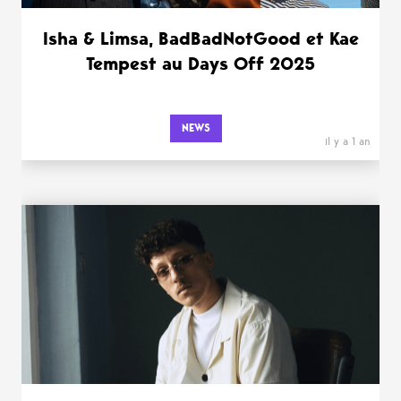
Isha & Limsa, BadBadNotGood et Kae
Tempest au Days Off 2025
NEWS
il y a 1 an