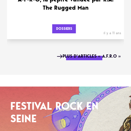
The Rugged Man
DOSSIERS
il y a 11 ans
PLUS D'ARTICLES « A.F.R.O »
FESTIVAL ROCK EN
SEINE