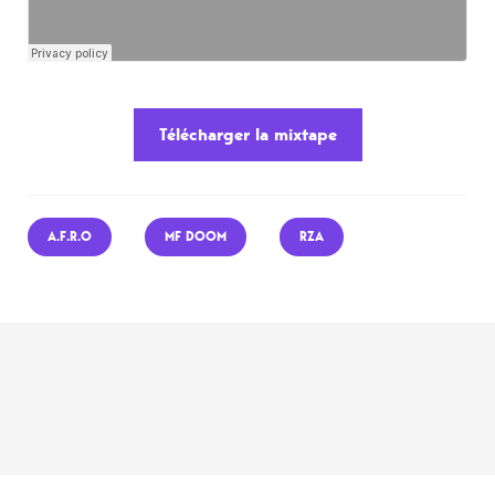
Télécharger la mixtape
A.F.R.O
MF DOOM
RZA