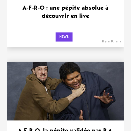
A-F-R-O : une pépite absolue à
découvrir en live
NEWS
il y a 10 ans
A-F-R-O, la pépite validée par R.A.