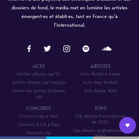
dossiers de fond, le média met en lumière les artistes
émergent·es et établi·es, tant en France qu'à
l'international.
ACTU
ARTISTES
Sorties albums rap US
Actu Kendrick Lamar
Sorties albums rap français
Actu Joey Bada$$
Toutes les sorties d’albums
Actu Kanye West
rap
CONCERTS
TOPS
Concerts rap à Paris
Top albums francophones
de 2023
Concerts R’n’B à Paris
Top albums anglophones de
Festivals rap
Nous
2023