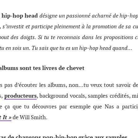
 hip-hop head
désigne un passionné acharné de hip-hop,
 s’investit et participe pleinement à la promotion de sa cu
bout des doigts. Si tu te reconnais dans les propositions c
 tu en sois un. Tu sais que tu es un hip-hop head quand…
albums sont tes livres de chevet
s pas d’écouter les albums, non…tu veux tout savoir 
s,
producteurs
, background vocals, samples crédités, m
ça que tu découvres par exemple que Nas a particip
 It »
de Will Smith.
tas de chansons non-hip-hop grâce aux samples