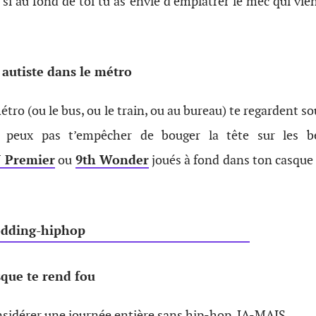
si au fond de toi tu as envie d’emplâtrer le mec qui vient
 autiste dans le métro
étro (ou le bus, ou le train, ou au bureau) te regardent 
 peux pas t’empêcher de bouger la tête sur les be
J Premier
ou
9th Wonder
joués à fond dans ton casque q
que te rend fou
nsidérer une journée entière sans hip-hop. JA-MAIS.