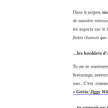
Dans le jargon,
un
de manière intense,
les aspects sur le 
fortes chances que
…les booklets d’
Tu ne te contente
featurings, auteur
son…C’est comme 
« Gettin’ Jiggy Wit
…tu connais un 