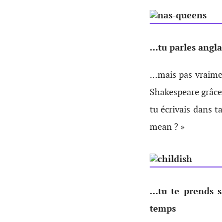
…tu parles angla
…mais pas vraimen
Shakespeare grâce 
tu écrivais dans t
mean ? »
…tu te prends s
temps