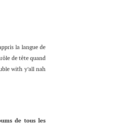
ppris la langue de
drôle de tête quand
uble with y’all nah
bums de tous les