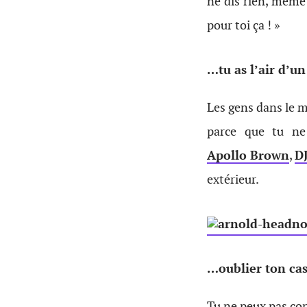
ne dis rien, même 
pour toi ça ! »
…tu as l’air d’un
Les gens dans le m
parce que tu ne
Apollo Brown
,
D
extérieur.
…oublier ton cas
Tu ne peux pas co