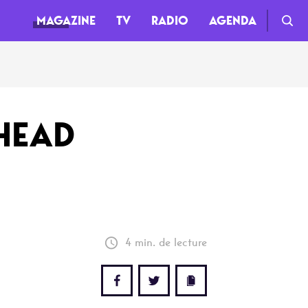
MAGAZINE
TV
RADIO
AGENDA
TV
 HEAD
Clips
Live
Documentaires
Web-séries
4 min. de lecture