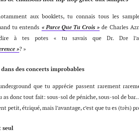
otamment aux booklets, tu connais tous les samples
quand tu entends
« Parce Que Tu Crois »
de Charles Azn
dire à tes potes « tu savais que Dr. Dre l’a
erence »
? »
 dans des concerts improbables
underground que tu apprécie passent rarement rarem
u as donc tout fait: sous-sol de péniche, sous-sol de bar
ent petit, étriqué, mais l’avantage, c’est que tu es (très) p
 seul