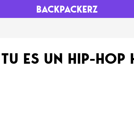
BACKPACKERZ
AGENDA
RADIO
 TU ES UN HIP-HOP
Paris
Playlists
Festivals
Podcasts
Mixes