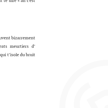
 te dire « ah c’est
souvent bizarrement
ats meurtiers d’
ui t’isole du bruit