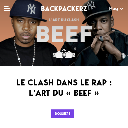
BACKPACKERZ
Mag
TV
MAG
AGENDA
Clips
Dossiers
Paris
Live
Tops
Festivals
Documentaires
Interviews
LE CLASH DANS LE RAP :
Web-séries
Chroniques
L’ART DU « BEEF »
Sorties
DOSSIERS
Newsletter