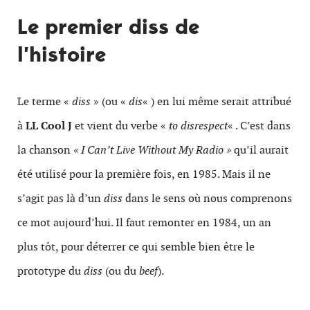
Le premier diss de
l’histoire
Le terme «
diss
» (ou «
dis
« ) en lui même serait attribué
à
LL Cool J
et vient du verbe «
to disrespect
« . C’est dans
la chanson
« I Can’t Live Without My Radio »
qu’il aurait
été utilisé pour la première fois, en 1985. Mais il ne
s’agit pas là d’un
diss
dans le sens où nous comprenons
ce mot aujourd’hui. Il faut remonter en 1984, un an
plus tôt, pour déterrer ce qui semble bien être le
prototype du
diss
(ou du
beef
).