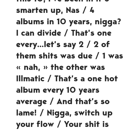
smarten up, Nas / 4
albums in 10 years, nigga?
I can divide / That’s one
every…let’s say 2 / 2 of
them shits was due / 1 was
« nah, » the other was
Illmatic / That’s a one hot
album every 10 years
average / And that’s so
lame! / Nigga, switch up
your flow / Your shit is