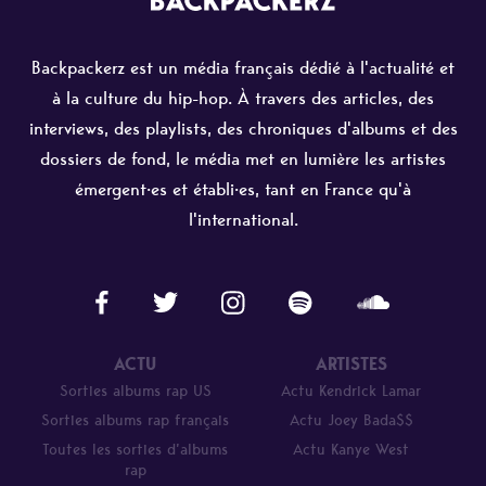
Backpackerz est un média français dédié à l'actualité et
à la culture du hip-hop. À travers des articles, des
interviews, des playlists, des chroniques d'albums et des
dossiers de fond, le média met en lumière les artistes
émergent·es et établi·es, tant en France qu'à
l'international.
ACTU
ARTISTES
Sorties albums rap US
Actu Kendrick Lamar
Sorties albums rap français
Actu Joey Bada$$
Toutes les sorties d’albums
Actu Kanye West
rap