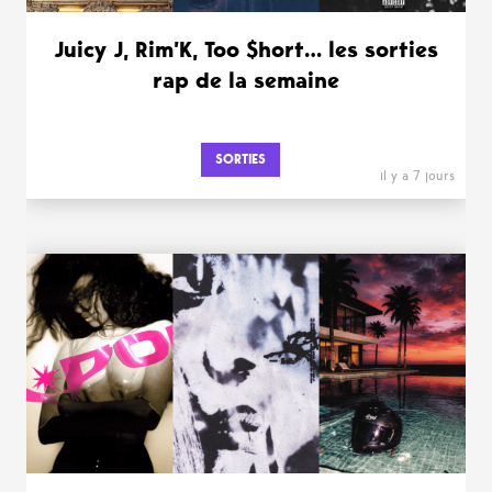
Juicy J, Rim’K, Too $hort… les sorties
rap de la semaine
SORTIES
il y a 7 jours