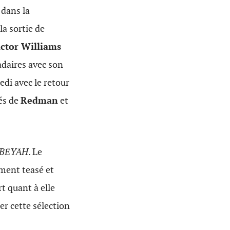
 dans la
a sortie de
ctor Williams
daires avec son
edi avec le retour
ués de
Redman
et
BĒYĀH
. Le
ement teasé et
t quant à elle
r cette sélection