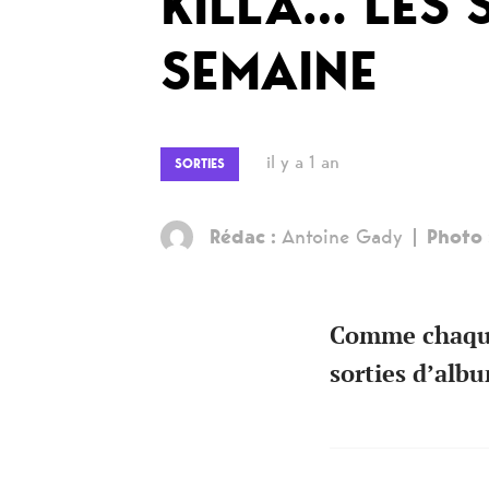
KILLA… LES 
SEMAINE
il y a 1 an
SORTIES
Rédac :
Antoine Gady
Photo 
Comme chaque 
sorties d’alb