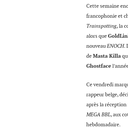
Cette semaine enco
francophonie et c
Trainspotting
, la
alors que
GoldLin
nouveau
ENOCH
.
de
Masta Killa
qui
Ghostface
l’année
Ce vendredi marqu
rappeur belge, déc
après la réception
MEGA BBL
, aux c
hebdomadaire.