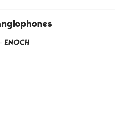
 anglophones
 –
ENOCH