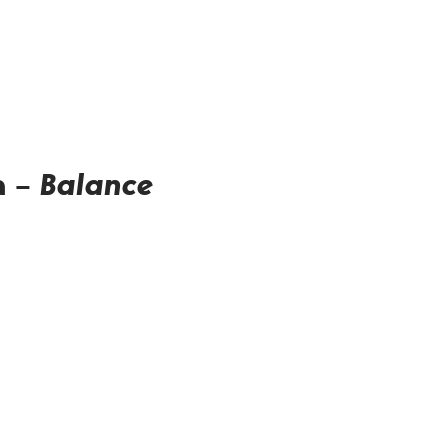
a –
Balance