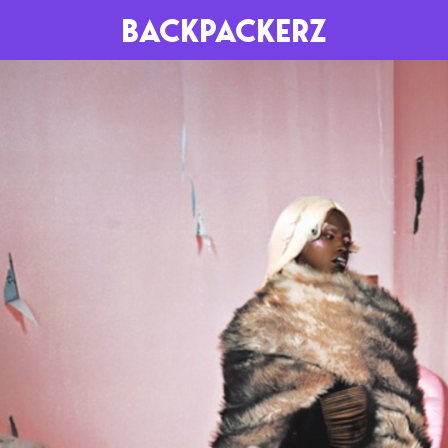
BACKPACKERZ
AGENDA
RADIO
Paris
Playlists
Festivals
Podcasts
Mixes