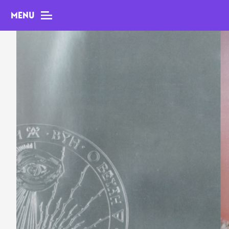
MENU
MAG
Dossiers
Tops
Interviews
Chroniques
Sorties
Newsletter