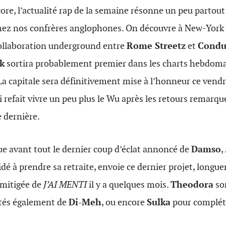
re, l’actualité rap de la semaine résonne un peu partout
hez nos confrères anglophones. On découvre à New-York l
 collaboration underground entre
Rome Streetz
et
Condu
k
sortira probablement premier dans les charts hebdoma
 La capitale sera définitivement mise à l’honneur ce vendr
 refait vivre un peu plus le Wu après les retours remarq
 dernière.
e avant tout le dernier coup d’éclat annoncé de
Damso
,
idé à prendre sa retraite, envoie ce dernier projet, longu
 mitigée de
J’AI MENTI
il y a quelques mois.
Theodora
sor
otés également de
Di-Meh
, ou encore
Sulka
pour compléte