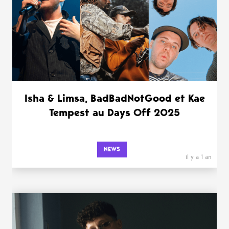
Isha & Limsa, BadBadNotGood et Kae
Tempest au Days Off 2025
NEWS
il y a 1 an