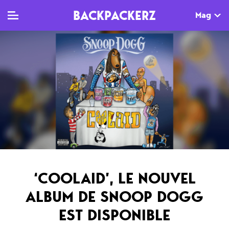
BACKPACKERZ
Mag
TV
MAG
AGENDA
Clips
Dossiers
Paris
Live
Tops
Festivals
Documentaires
Interviews
Web-séries
Chroniques
‘COOLAID’, LE NOUVEL
Sorties
ALBUM DE SNOOP DOGG
Newsletter
EST DISPONIBLE