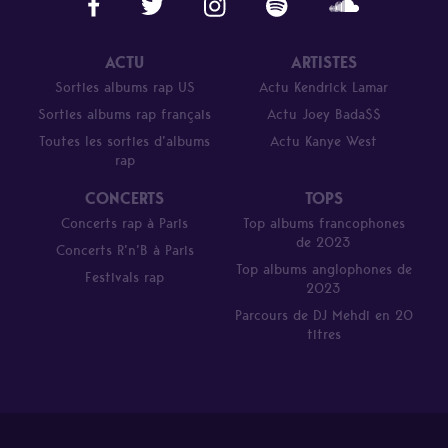
ACTU
ARTISTES
Sorties albums rap US
Actu Kendrick Lamar
Sorties albums rap français
Actu Joey Bada$$
Toutes les sorties d’albums
Actu Kanye West
rap
CONCERTS
TOPS
Concerts rap à Paris
Top albums francophones
de 2023
Concerts R’n’B à Paris
Top albums anglophones de
Festivals rap
2023
Parcours de DJ Mehdi en 20
titres