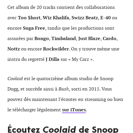
Cet album de 20 tracks contient des collaborations
avec
Too $hort
,
Wiz Khalifa
,
Swizz Beatz
,
E-40
ou
encore
Suga Free
, tandis que les productions sont
assurées par
Bongo
,
Timbaland
,
Just Blaze
,
Cardo
,
Nottz
ou encore
Rockwilder
. On y trouve même une
instru du regretté
J Dilla
sur « My Carz ».
Coolaid
est le quatorzième album studio de Snoop
Dogg, et succède ainsi à
Bush
, sorti en 2015. Vous
pouvez dès maintenant l’écouter en streaming ou bien
le télécharger légalement
sur iTunes
.
Écoutez
Coolaid
de Snoop