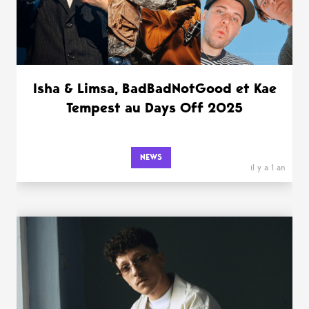
Isha & Limsa, BadBadNotGood et Kae
Tempest au Days Off 2025
NEWS
il y a 1 an