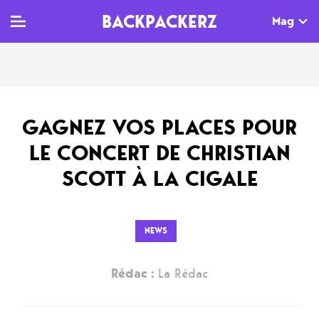
BACKPACKERZ
Mag
TV
MAG
AGENDA
GAGNEZ VOS PLACES POUR
Clips
Dossiers
Paris
LE CONCERT DE CHRISTIAN
Live
Tops
Festivals
SCOTT À LA CIGALE
Documentaires
Interviews
Web-séries
Chroniques
NEWS
Sorties
Rédac :
La Rédac
Newsletter