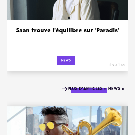
Saan trouve l’équilibre sur ‘Paradis’
NEWS
il y a 1 an
PLUS D'ARTICLES « NEWS »