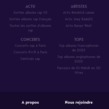
ACTU
ARTISTES
Sorties albums rap US
Actu Kendrick Lamar
Sorties albums rap français
Actu Joey Bada$$
Toutes les sorties d’albums
Actu Kanye West
rap
CONCERTS
TOPS
Concerts rap à Paris
Top albums francophones
de 2023
Concerts R’n’B à Paris
Top albums anglophones de
Festivals rap
2023
Parcours de DJ Mehdi en 20
titres
A propos
Nous rejoindre