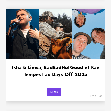
Isha & Limsa, BadBadNotGood et Kae
Tempest au Days Off 2025
NEWS
il y a 1 an