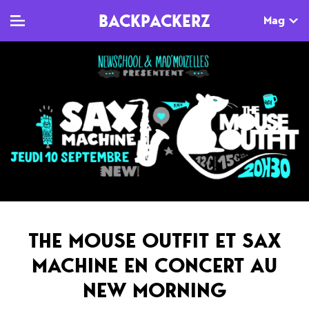
BACKPACKERZ
Mag
TV
MAG
AGENDA
Clips
Dossiers
Paris
Live
Tops
Festivals
Documentaires
Interviews
Web-séries
Chroniques
THE MOUSE OUTFIT ET SAX
Sorties
MACHINE EN CONCERT AU
Newsletter
NEW MORNING