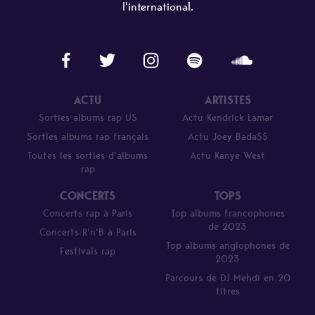
l'international.
ACTU
ARTISTES
Sorties albums rap US
Actu Kendrick Lamar
Sorties albums rap français
Actu Joey Bada$$
Toutes les sorties d’albums
Actu Kanye West
rap
CONCERTS
TOPS
Concerts rap à Paris
Top albums francophones
de 2023
Concerts R’n’B à Paris
Top albums anglophones de
Festivals rap
2023
Parcours de DJ Mehdi en 20
titres