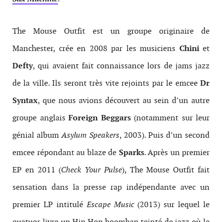
The Mouse Outfit est un groupe originaire de
Manchester, crée en 2008 par les musiciens
Chini
et
Defty
, qui avaient fait connaissance lors de jams jazz
de la ville. Ils seront très vite rejoints par le emcee
Dr
Syntax
, que nous avions découvert au sein d’un autre
groupe anglais
Foreign Beggars
(notamment sur leur
génial album
Asylum Speakers
, 2003). Puis d’un second
emcee répondant au blaze de
Sparks
. Après un premier
EP en 2011 (
Check Your Pulse
), The Mouse Outfit fait
sensation dans la presse rap indépendante avec un
premier LP intitulé
Escape Music
(2013)
sur lequel le
quatuor livre un Hip Hop boombap teinté de jazz où le