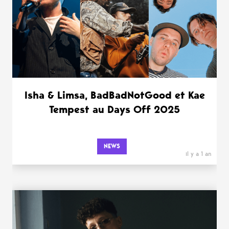
Isha & Limsa, BadBadNotGood et Kae
Tempest au Days Off 2025
NEWS
il y a 1 an