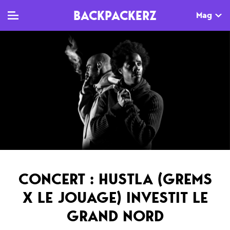
BACKPACKERZ
Mag
TV
MAG
AGENDA
Clips
Dossiers
Paris
Live
Tops
Festivals
Documentaires
Interviews
Web-séries
Chroniques
CONCERT : HUSTLA (GREMS
Sorties
X LE JOUAGE) INVESTIT LE
Newsletter
GRAND NORD