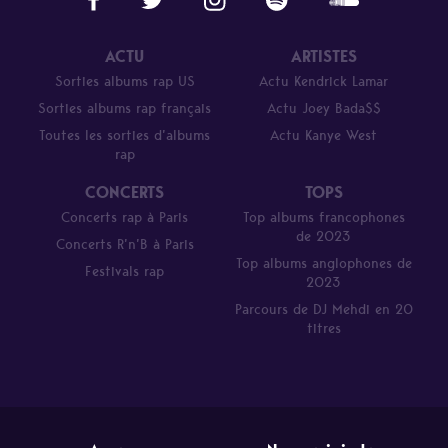
ACTU
ARTISTES
Sorties albums rap US
Actu Kendrick Lamar
Sorties albums rap français
Actu Joey Bada$$
Toutes les sorties d’albums
Actu Kanye West
rap
CONCERTS
TOPS
Concerts rap à Paris
Top albums francophones
de 2023
Concerts R’n’B à Paris
Top albums anglophones de
Festivals rap
2023
Parcours de DJ Mehdi en 20
titres