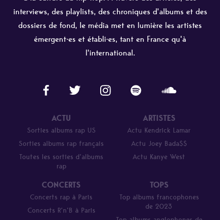
interviews, des playlists, des chroniques d'albums et des
dossiers de fond, le média met en lumière les artistes
émergent·es et établi·es, tant en France qu'à
l'international.
ACTU
ARTISTES
Sorties albums rap US
Actu Kendrick Lamar
Sorties albums rap français
Actu Joey Bada$$
Toutes les sorties d’albums
Actu Kanye West
rap
CONCERTS
TOPS
Concerts rap à Paris
Top albums francophones
de 2023
Concerts R’n’B à Paris
Top albums anglophones de