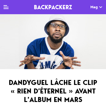
BACKPACKERZ
Mag
TV
MAG
AGENDA
Clips
Dossiers
Paris
Live
Tops
Festivals
Documentaires
Interviews
Web-séries
Chroniques
DANDYGUEL LÂCHE LE CLIP
Sorties
« RIEN D’ÉTERNEL » AVANT
Newsletter
L’ALBUM EN MARS