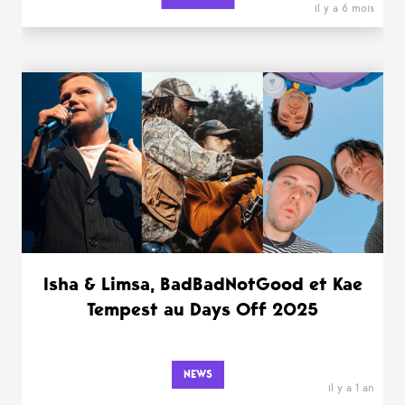
il y a 6 mois
Isha & Limsa, BadBadNotGood et Kae
Tempest au Days Off 2025
NEWS
il y a 1 an