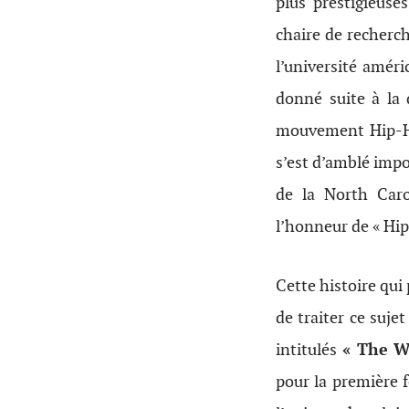
plus prestigieuse
chaire de recherc
l’université amér
donné suite à la
mouvement Hip-Ho
s’est d’amblé impo
de la North Caro
l’honneur de « Hip
Cette histoire qui 
de traiter ce suje
intitulés
« The W
pour la première f