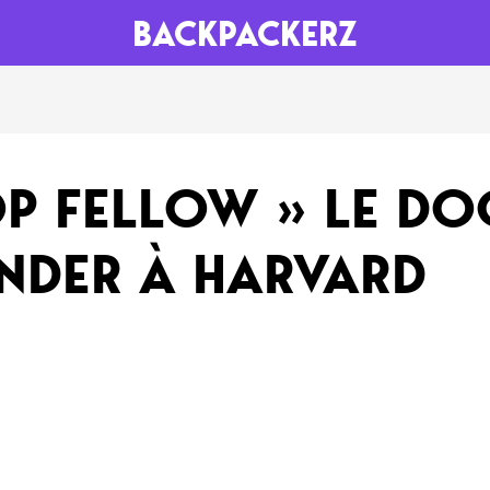
BACKPACKERZ
AGENDA
RADIO
OP FELLOW » LE D
Paris
Playlists
NDER À HARVARD
Festivals
Podcasts
Mixes