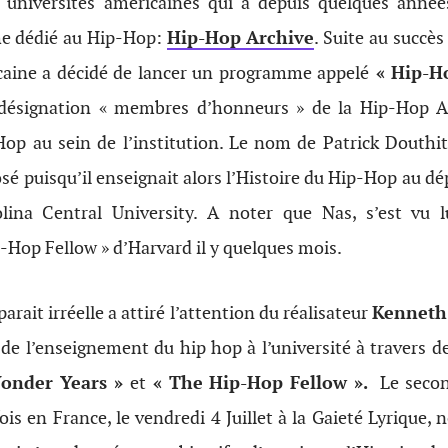
s universités américaines qui a depuis quelques anné
he dédié au Hip-Hop:
Hip-Hop Archive
. Suite au succès 
icaine a décidé de lancer un programme appelé
« Hip-Ho
 désignation « membres d’honneurs » de la Hip-Hop Ar
p au sein de l’institution. Le nom de Patrick Douthit
sé puisqu’il enseignait alors l’Histoire du Hip-Hop au 
lina Central University. A noter que Nas, s’est vu lu
-Hop Fellow » d’Harvard il y quelques mois.
parait irréelle a attiré l’attention du réalisateur
Kenneth
t de l’enseignement du hip hop à l’université à travers
onder Years »
et
« The Hip-Hop Fellow ».
Le second
ois en France, le vendredi 4 Juillet à la Gaieté Lyriqu