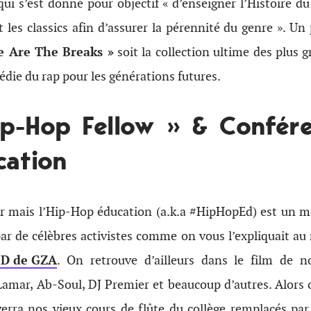
 qui s’est donné pour objectif « d’enseigner l’Histoire 
t les classics afin d’assurer la pérennité du genre ». Un 
e Are The Breaks »
soit la collection ultime des plus 
die du rap pour les générations futures.
ip-Hop Fellow » & Confére
cation
ner mais l’Hip-Hop éducation (a.k.a #HipHopEd) est un
par de célèbres activistes comme on vous l’expliquait au
ED de GZA
. On retrouve d’ailleurs dans le film de 
mar, Ab-Soul, DJ Premier et beaucoup d’autres. Alors ce
erra nos vieux cours de flûte du collège remplacés par