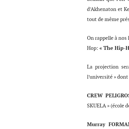
d’Akhenaton et K
tout de même prés
On rappelle à nos l
Hop:
« The Hip-H
La projection se
l’université » dont
CREW PELIGRO
SKUELA » (école de
Murray FORMA