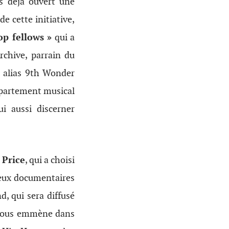
es déjà ouvert une
de cette initiative,
p fellows »
qui a
chive, parrain du
 alias 9th Wonder
département musical
i aussi discerner
 Price
, qui a choisi
 deux documentaires
, qui sera diffusé
e, nous emmène dans