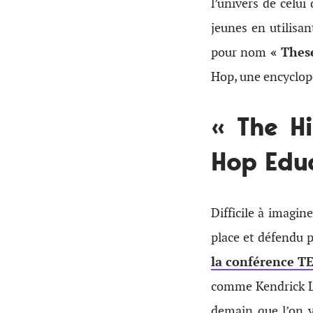
l’univers de celui
jeunes en utilisan
pour nom
« Thes
Hop, une encyclopé
« The H
Hop Edu
Difficile à imagi
place et défendu 
la conférence T
comme Kendrick La
demain que l’on v