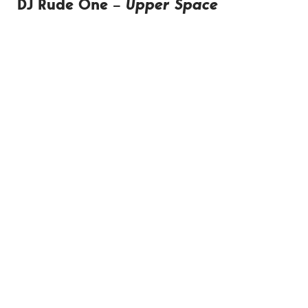
DJ Rude One –
Upper Space