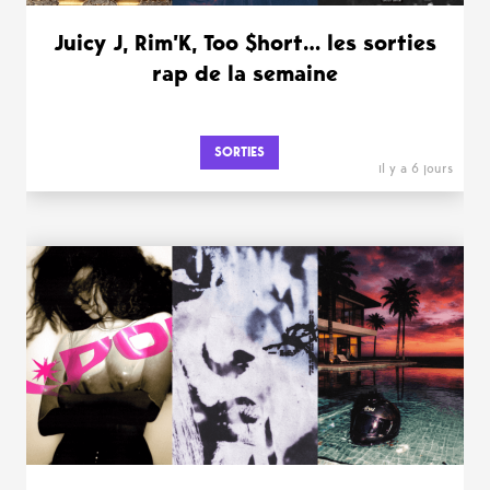
Juicy J, Rim’K, Too $hort… les sorties
rap de la semaine
SORTIES
il y a 6 jours