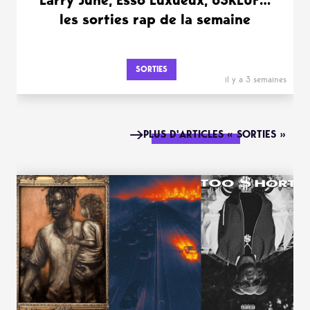
Larry June, Esso Luxueux, 63KLUF…
les sorties rap de la semaine
SORTIES
il y a 3 semaines
PLUS D'ARTICLES « SORTIES »