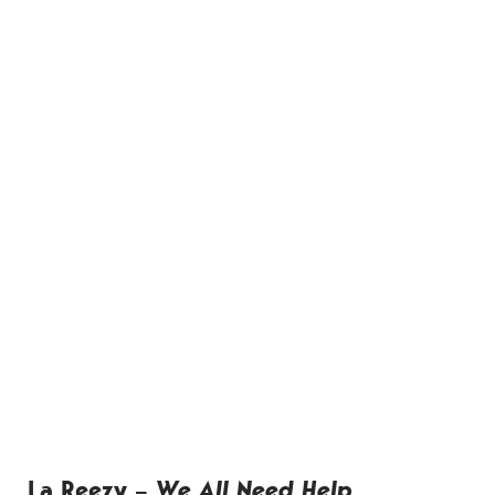
La Reezy –
We All Need Help