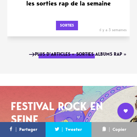
les sorties rap de la semaine
SORTIES
il y a 3 semaines
PLUS D'ARTICLES « SORTIES ALBUMS RAP »
FESTIVAL ROCK EN
SEINE
Nous
L’équipe
Contact
Newsletter
Partager
Tweeter
Copier
rejoindre
Tyler, The Creator, Miki ...