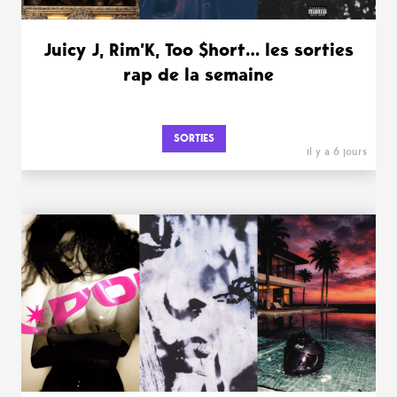
Juicy J, Rim’K, Too $hort… les sorties
rap de la semaine
SORTIES
il y a 6 jours