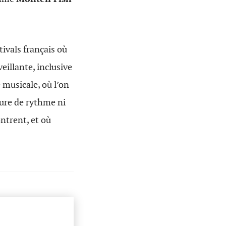
ivals français où
eillante, inclusive
e musicale, où l’on
ture de rythme ni
ontrent, et où