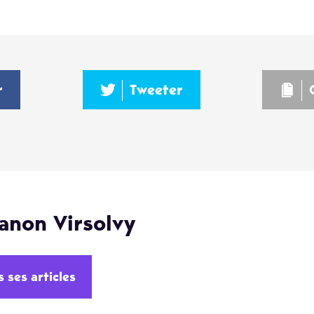
r
Tweeter
anon Virsolvy
s ses articles