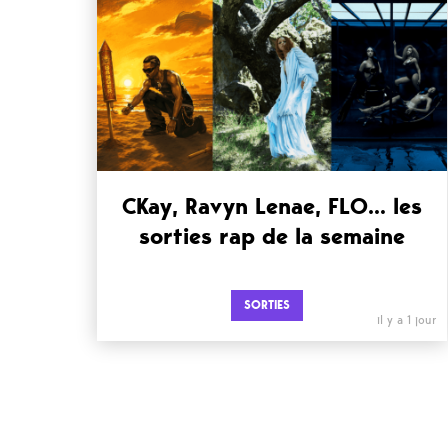
CKay, Ravyn Lenae, FLO… les
sorties rap de la semaine
SORTIES
il y a 1 jour