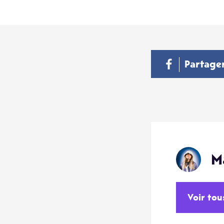
Partage
M
Voir tou