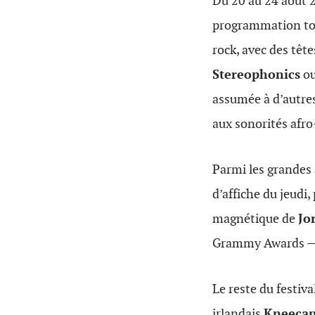
Du 20 au 24 août 
programmation touj
rock, avec des têt
Stereophonics
o
assumée à d’autres
aux sonorités afr
Parmi les grandes
d’affiche du jeudi
magnétique de
Jo
Grammy Awards —
Le reste du festiva
irlandais
Kneeca