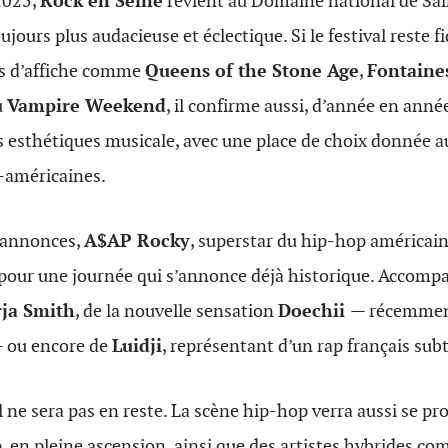
2025,
Rock en Seine
revient au Domaine national de Sa
ours plus audacieuse et éclectique. Si le festival reste 
es d’affiche comme
Queens of the Stone Age
,
Fontaines
u
Vampire Weekend
, il confirme aussi, d’année en anné
 esthétiques musicale, avec une place de choix donnée au 
o-américaines.
 annonces,
A$AP Rocky
, superstar du hip-hop américain,
, pour une journée qui s’annonce déjà historique. Accompa
rja Smith
, de la nouvelle sensation
Doechii
— récemmen
 ou encore de
Luidji
, représentant d’un rap français subti
l ne sera pas en reste. La scène hip-hop verra aussi se pro
p
, en pleine ascension, ainsi que des artistes hybrides 