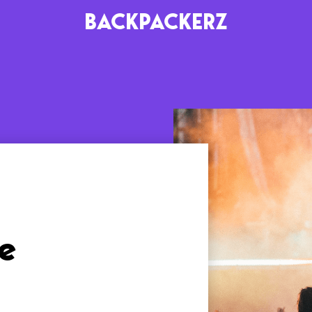
BACKPACKERZ
AGENDA
RADIO
Paris
Playlists
Festivals
Podcasts
Mixes
e