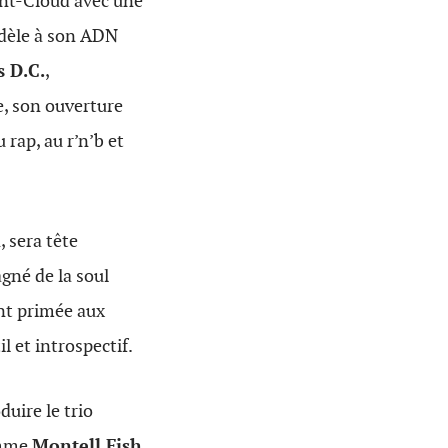
int-Cloud avec une
fidèle à son ADN
 D.C.
,
e, son ouverture
rap, au r’n’b et
 sera tête
gné de la soul
t primée aux
l et introspectif.
duire le trio
comme
Montell Fish