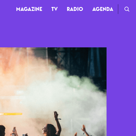
MAGAZINE
TV
RADIO
AGENDA
TV
Clips
Live
Documentaires
Web-séries