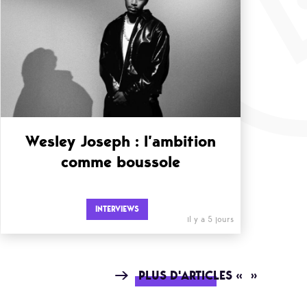
Wesley Joseph : l’ambition
comme boussole
INTERVIEWS
il y a 5 jours
PLUS D'ARTICLES « »