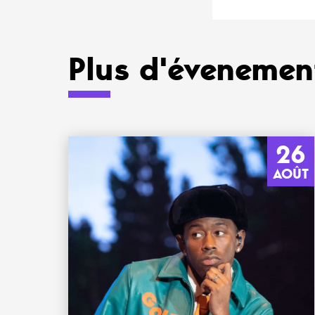
Plus d'évenement
26
AOÛT