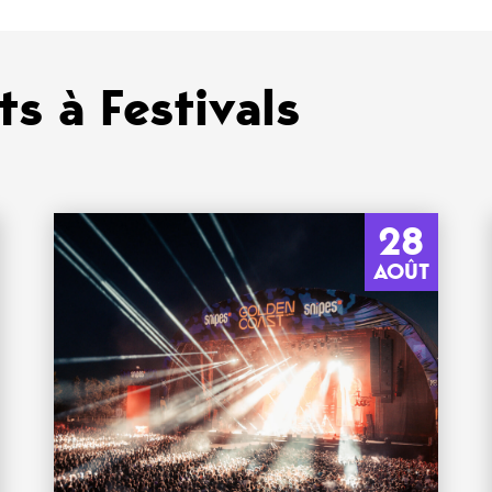
s à Festivals
28
AOÛT