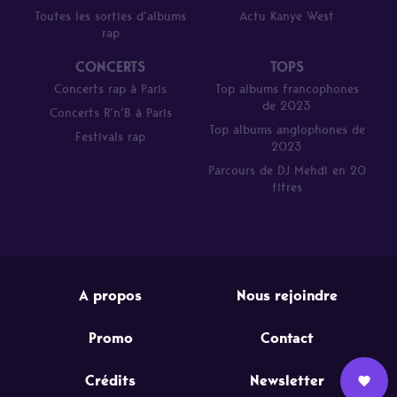
Toutes les sorties d’albums
Actu Kanye West
rap
CONCERTS
TOPS
Concerts rap à Paris
Top albums francophones
de 2023
Concerts R’n’B à Paris
Top albums anglophones de
Festivals rap
2023
Parcours de DJ Mehdi en 20
titres
A propos
Nous rejoindre
Promo
Contact
Crédits
Newsletter