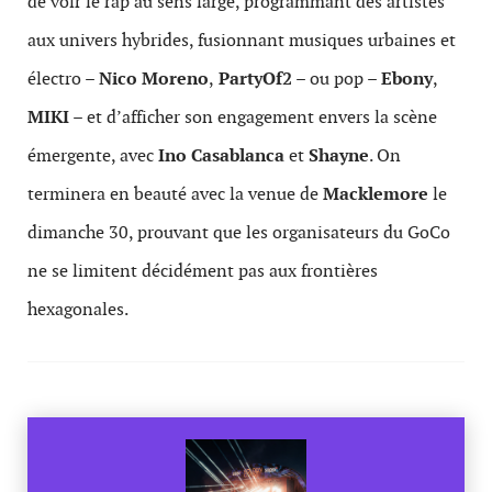
de voir le rap au sens large, programmant des artistes
aux univers hybrides, fusionnant musiques urbaines et
électro –
Nico Moreno
,
PartyOf2
– ou pop –
Ebony
,
MIKI
– et d’afficher son engagement envers la scène
émergente, avec
Ino Casablanca
et
Shayne
. On
terminera en beauté avec la venue de
Macklemore
le
dimanche 30, prouvant que les organisateurs du GoCo
ne se limitent décidément pas aux frontières
hexagonales.