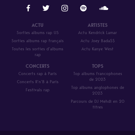
ACTU
ARTISTES
Sorties albums rap US
Actu Kendrick Lamar
Sorties albums rap français
Actu Joey Bada$$
Toutes les sorties d’albums
Actu Kanye West
rap
CONCERTS
TOPS
Concerts rap à Paris
Top albums francophones
de 2023
Concerts R’n’B à Paris
Top albums anglophones de
Festivals rap
2023
Parcours de DJ Mehdi en 20
titres