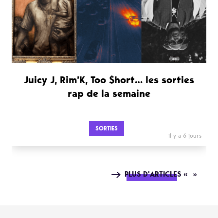
Juicy J, Rim’K, Too $hort… les sorties
rap de la semaine
SORTIES
il y a 6 jours
PLUS D'ARTICLES « »