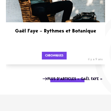
Gaël Faye – Rythmes et Botanique
CHRONIQUES
il y a 9 ans
PLUS D'ARTICLES « GAËL FAYE »