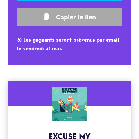
Copier le lien
3) Les gagnants seront prévenus par email
le
vendredi 31 mai
.
EXCUSE MY