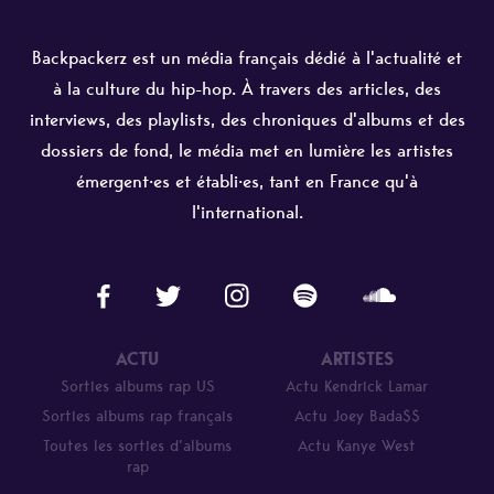
Backpackerz est un média français dédié à l'actualité et
à la culture du hip-hop. À travers des articles, des
interviews, des playlists, des chroniques d'albums et des
dossiers de fond, le média met en lumière les artistes
émergent·es et établi·es, tant en France qu'à
l'international.
ACTU
ARTISTES
Sorties albums rap US
Actu Kendrick Lamar
Sorties albums rap français
Actu Joey Bada$$
Toutes les sorties d’albums
Actu Kanye West
rap