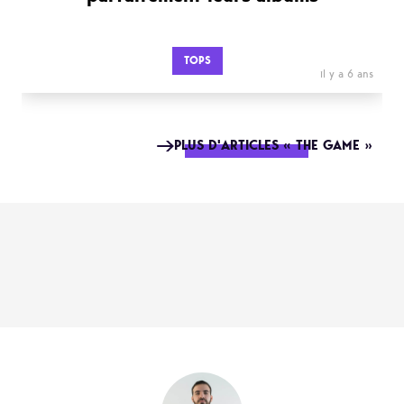
TOPS
il y a 6 ans
PLUS D'ARTICLES « THE GAME »