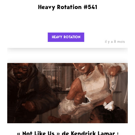
Heavy Rotation #541
HEAVY ROTATION
il y a 8 mois
« Not Like Us » de Kendrick Lamar :