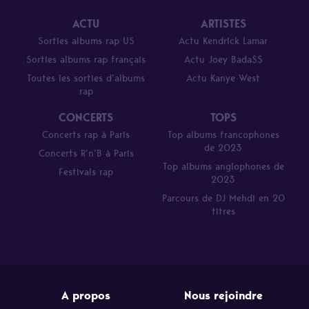
ACTU
ARTISTES
Sorties albums rap US
Actu Kendrick Lamar
Sorties albums rap français
Actu Joey Bada$$
Toutes les sorties d’albums
Actu Kanye West
rap
CONCERTS
TOPS
Concerts rap à Paris
Top albums francophones
de 2023
Concerts R’n’B à Paris
Top albums anglophones de
Festivals rap
2023
Parcours de DJ Mehdi en 20
titres
A propos
Nous rejoindre