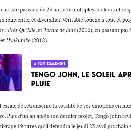
n artiste parisien de 23 ans aux multiples couleurs et insp
rs réinventer et diversifier. Véritable touche à tout et poly
ts :
Près Qu’Elle
, et
Tortue de Jade
(2016), en passant par
 et
Hyakutake
(2018).
A VOIR ÉGALEMENT
TENGO JOHN, LE SOLEIL AP
PLUIE
l essaie de retranscrire la totalité de ses émotions en mus
e. Plus d’un an après son dernier projet, Tengo John rev
ixtape 19 titres qu’il défendra le jeudi 23 avril prochain s