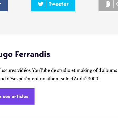
r
Tweeter
ugo Ferrandis
obscures vidéos YouTube de studio et making of d'albums 
tend désespérément un album solo d'André 3000.
s ses articles