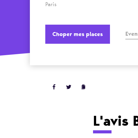
Paris
Even
Choper mes places
L'avis