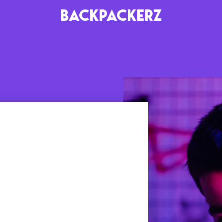
BACKPACKERZ
AGENDA
RADIO
Paris
Playlists
Festivals
Podcasts
Mixes