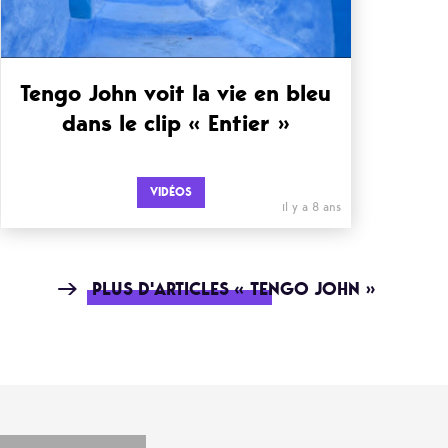
Tengo John voit la vie en bleu
dans le clip « Entier »
VIDÉOS
il y a 8 ans
PLUS D'ARTICLES « TENGO JOHN »