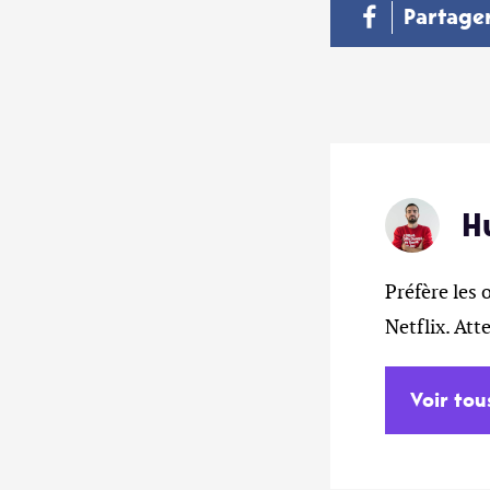
Partage
H
Préfère les 
Netflix. At
Voir tou