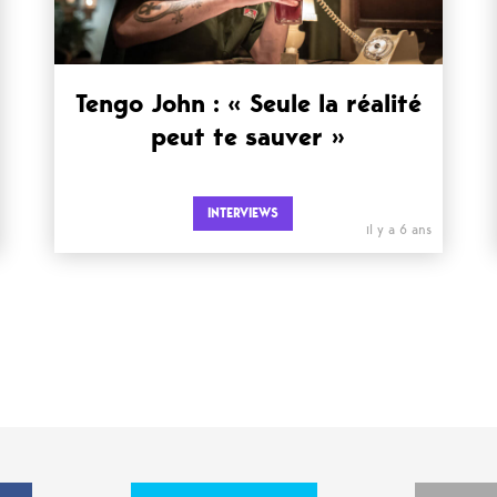
Tengo John : « Seule la réalité
peut te sauver »
INTERVIEWS
il y a 6 ans