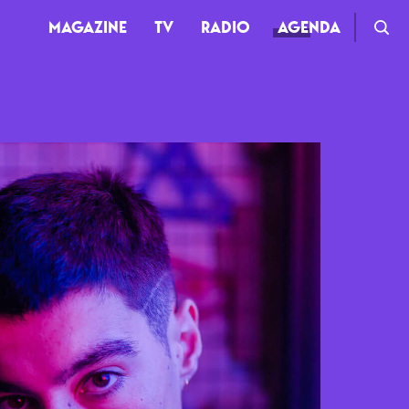
MAGAZINE
TV
RADIO
AGENDA
TV
Clips
Live
Documentaires
Web-séries