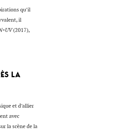
irations qu’il
valent, il
N+UV
(2017),
RÈS LA
ique et d’allier
ient avec
ur la scène de la