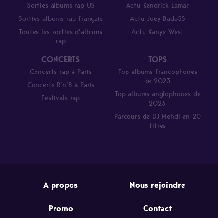
Sorties albums rap US
Actu Kendrick Lamar
Sorties albums rap français
Actu Joey Bada$$
Toutes les sorties d’albums
Actu Kanye West
rap
CONCERTS
TOPS
Concerts rap à Paris
Top albums francophones
de 2023
Concerts R’n’B à Paris
Top albums anglophones de
Festivals rap
2023
Parcours de DJ Mehdi en 20
titres
A propos
Nous rejoindre
Promo
Contact