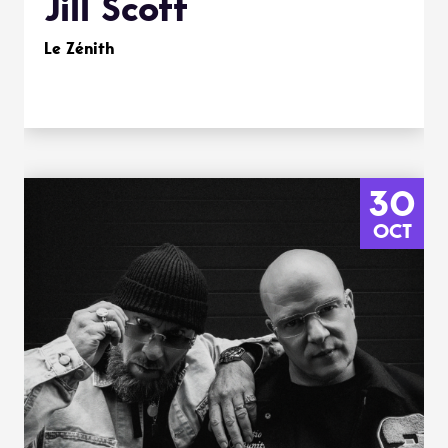
Jill Scott
Le Zénith
30
OCT