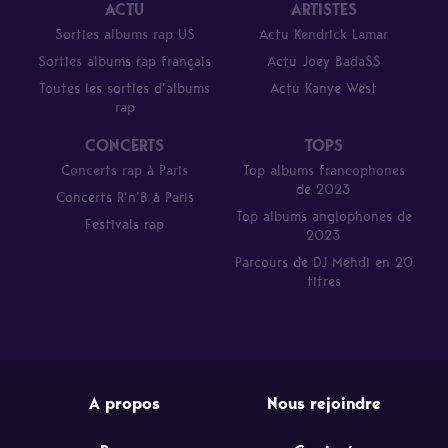
ACTU
ARTISTES
Sorties albums rap US
Actu Kendrick Lamar
Sorties albums rap français
Actu Joey Bada$$
Toutes les sorties d’albums
Actu Kanye West
rap
CONCERTS
TOPS
Concerts rap à Paris
Top albums francophones
de 2023
Concerts R’n’B à Paris
Top albums anglophones de
Festivals rap
2023
Parcours de DJ Mehdi en 20
titres
A propos
Nous rejoindre