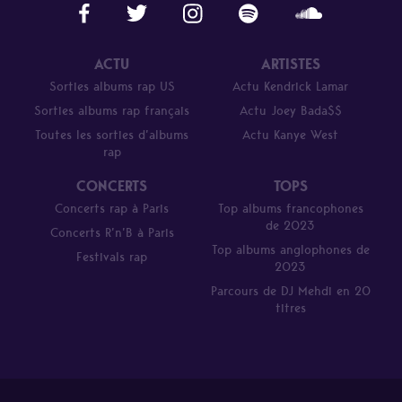
ACTU
ARTISTES
Sorties albums rap US
Actu Kendrick Lamar
Sorties albums rap français
Actu Joey Bada$$
Toutes les sorties d’albums
Actu Kanye West
rap
CONCERTS
TOPS
Concerts rap à Paris
Top albums francophones
de 2023
Concerts R’n’B à Paris
Top albums anglophones de
Festivals rap
2023
Parcours de DJ Mehdi en 20
titres