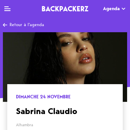
BACKPACKERZ
Agenda
Retour à l'agenda
TV
MAG
AGENDA
Clips
Dossiers
Paris
Live
Tops
Festivals
Documentaires
Interviews
Web-séries
Chroniques
DIMANCHE 24 NOVEMBRE
Sorties
Sabrina Claudio
Newsletter
Alhambra