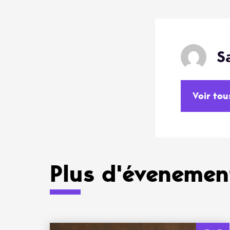
S
Voir tou
Plus d'évenement