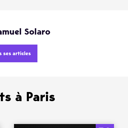
amuel Solaro
s ses articles
s à Paris