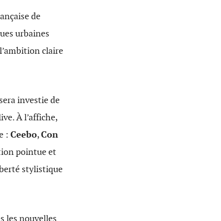
rançaise de
ques urbaines
l’ambition claire
sera investie de
e. À l’affiche,
e :
Ceebo
,
Con
tion pointue et
berté stylistique
s les nouvelles