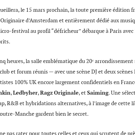
cueillera, le 15 mars prochain, la toute première édition f
. Originaire d’Amsterdam et entièrement dédié aux musi
cro-festival au profil “défricheur” débarque à Paris avec 
rits.
nq heures, la salle emblématique du 20ᵉ arrondissement 
lub et forum réunis — avec une scène DJ et deux scènes liv
rtistes 100% UK encore largement confidentiels en Franc
nkin
,
Ledbyher
,
Ragz
Originale
, et
Saiming
. Une sélec
ap, R&B et hybridations alternatives, à l’image de cette li
’outre-Manche gardent bien le secret.
e pas rater pour toutes celles et ceux qui scrutent de prè