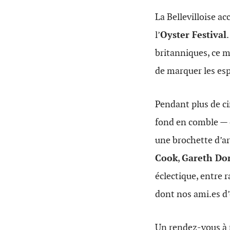
La Bellevilloise ac
l’
Oyster Festival
britanniques, ce mi
de marquer les esp
Pendant plus de ci
fond en comble — c
une brochette d’a
Cook
,
Gareth Do
éclectique, entre r
dont nos ami.es d
Un rendez-vous à n