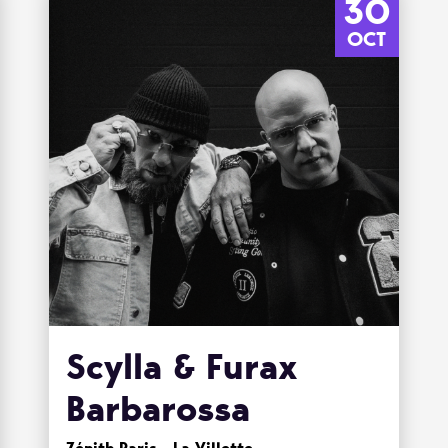
30
OCT
Scylla & Furax
Barbarossa