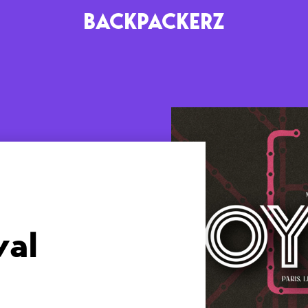
BACKPACKERZ
AGENDA
RADIO
Paris
Playlists
Festivals
Podcasts
Mixes
val