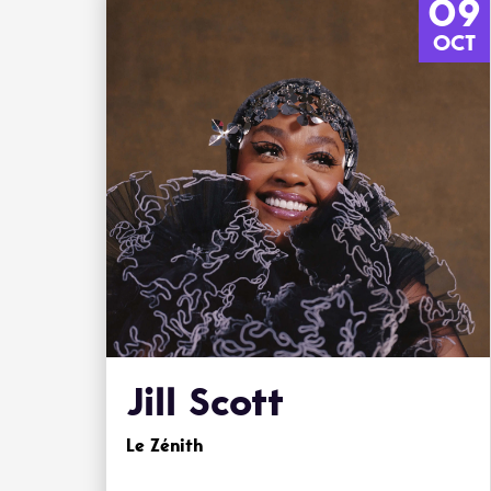
09
OCT
Jill Scott
Le Zénith