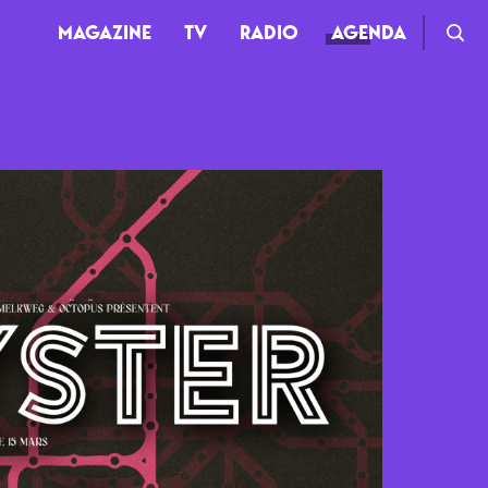
MAGAZINE
TV
RADIO
AGENDA
TV
Clips
Live
Documentaires
Web-séries