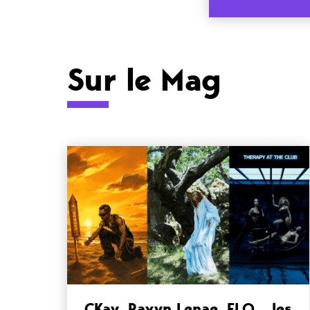
Sur le Mag
CKay, Ravyn Lenae, FLO… les