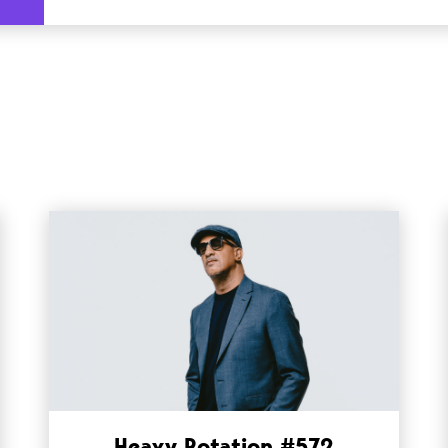
Heavy Rotation #572