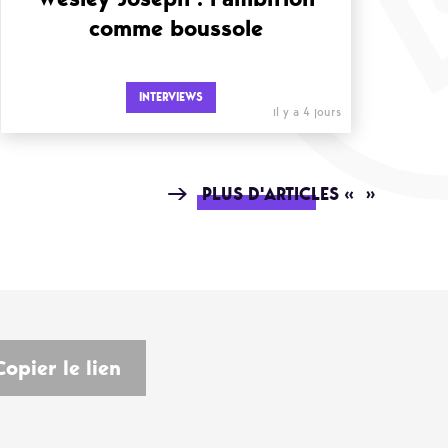
comme boussole
INTERVIEWS
il y a 4 jours
PLUS D'ARTICLES « »
Copier le lien