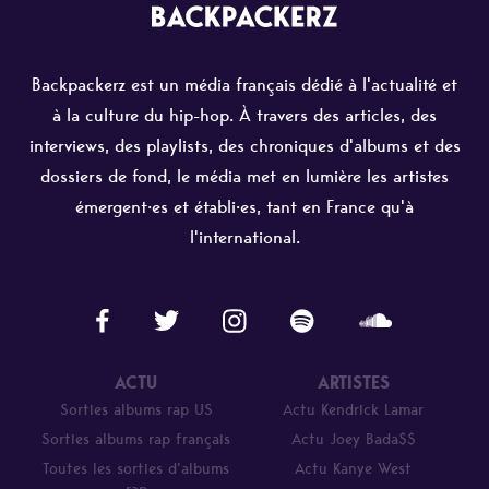
Backpackerz est un média français dédié à l'actualité et
à la culture du hip-hop. À travers des articles, des
interviews, des playlists, des chroniques d'albums et des
dossiers de fond, le média met en lumière les artistes
émergent·es et établi·es, tant en France qu'à
l'international.
ACTU
ARTISTES
Sorties albums rap US
Actu Kendrick Lamar
Sorties albums rap français
Actu Joey Bada$$
Toutes les sorties d’albums
Actu Kanye West