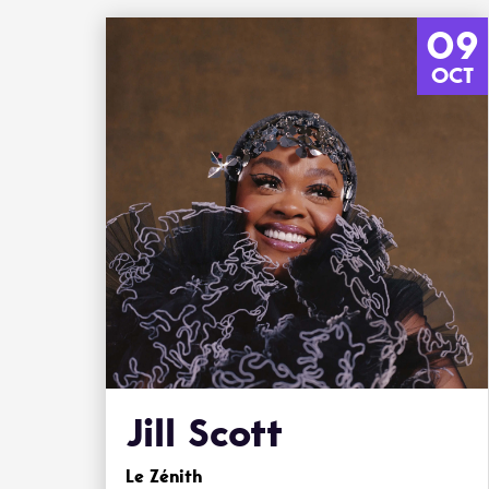
09
OCT
Jill Scott
Le Zénith