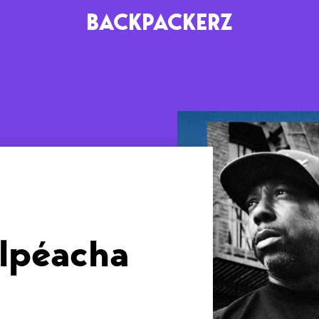
BACKPACKERZ
AGENDA
RADIO
Paris
Playlists
Festivals
Podcasts
Mixes
elpéacha