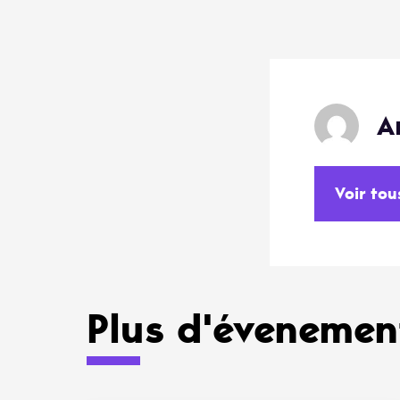
A
Voir tou
Plus d'évenement