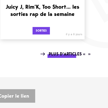
Juicy J, Rim’K, Too $hort… les
sorties rap de la semaine
SORTIES
il y a 6 jours
PLUS D'ARTICLES « »
Copier le lien