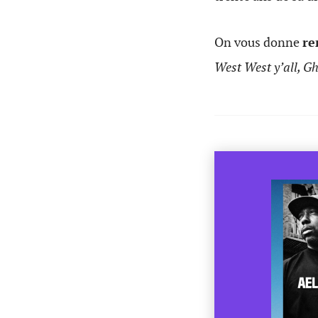
On vous donne
re
West West y’all, G