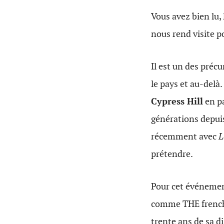
Vous avez bien lu,
nous rend visite p
Il est un des précu
le pays et au-delà
Cypress Hill
en p
générations depuis
récemment avec
L
prétendre.
Pour cet événemen
comme THE french 
trente ans de sa di