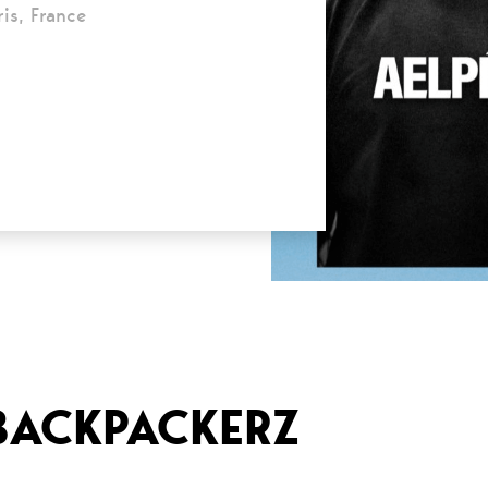
is, France
 BACKPACKERZ