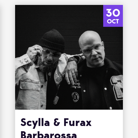
30
OCT
Scylla & Furax
Barbarossa