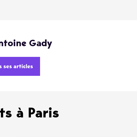
ntoine Gady
s ses articles
s à Paris