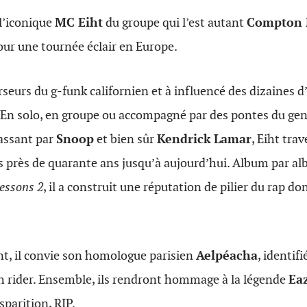
 l’iconique
MC Eiht
du groupe qui l’est autant
Compton 
our une tournée éclair en Europe.
rseurs du g-funk californien et à influencé des dizaines d
. En solo, en groupe ou accompagné par des pontes du gen
assant par
Snoop
et bien sûr
Kendrick Lamar
, Eiht trav
 près de quarante ans jusqu’à aujourd’hui. Album par al
essons 2
, il a construit une réputation de pilier du rap d
t, il convie son homologue parisien
Aelpéacha
, identifi
rider. Ensemble, ils rendront hommage à la légende
Ea
sparition, RIP.