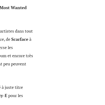
Most Wanted
’artistes dans tout
re, de
Scarface
à
erse les
bum et encore très
ont peu peuvent
é à juste titre
zy-E
pour les