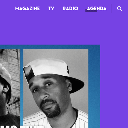
MAGAZINE
TV
RADIO
AGENDA
TV
Clips
Live
Documentaires
Web-séries