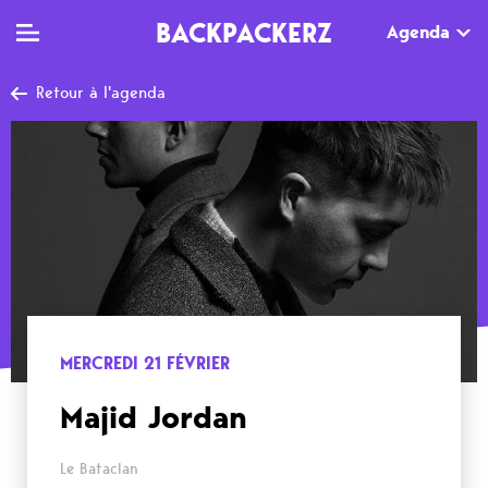
BACKPACKERZ
Agenda
Retour à l'agenda
TV
MAG
AGENDA
Clips
Dossiers
Paris
Live
Tops
Festivals
Documentaires
Interviews
Web-séries
Chroniques
MERCREDI 21 FÉVRIER
Sorties
Majid Jordan
Newsletter
Le Bataclan