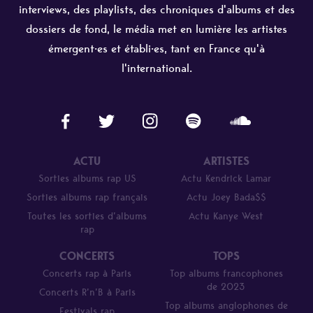
interviews, des playlists, des chroniques d'albums et des
dossiers de fond, le média met en lumière les artistes
émergent·es et établi·es, tant en France qu'à
l'international.
ACTU
ARTISTES
Sorties albums rap US
Actu Kendrick Lamar
Sorties albums rap français
Actu Joey Bada$$
Toutes les sorties d’albums
Actu Kanye West
rap
CONCERTS
TOPS
Concerts rap à Paris
Top albums francophones
de 2023
Concerts R’n’B à Paris
Top albums anglophones de
Festivals rap