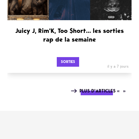
Juicy J, Rim’K, Too $hort… les sorties
rap de la semaine
SORTIES
il y a 7 jours
PLUS D'ARTICLES « »