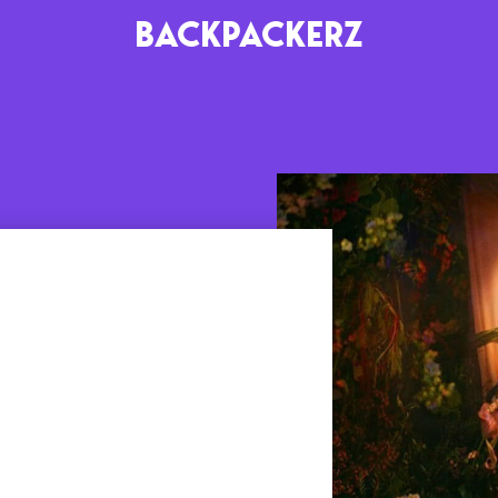
BACKPACKERZ
AGENDA
RADIO
Paris
Playlists
Festivals
Podcasts
Mixes