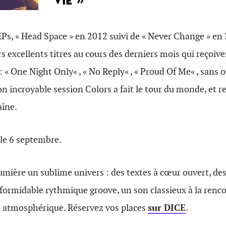
Ps, « Head Space » en 2012 suivi de « Never Change » en
rs excellents titres au cours des derniers mois qui reçoiv
 « One Night Only« , « No Reply« , « Proud Of Me« , sans o
on incroyable session Colors a fait le tour du monde, et re
aîne.
 le 6 septembre.
mière un sublime univers : des textes à cœur ouvert, des
ormidable rythmique groove, un son classieux à la renco
 atmosphérique. Réservez vos places
sur DICE
.