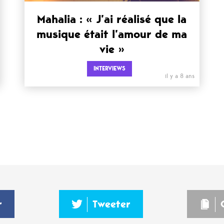
Mahalia : « J’ai réalisé que la
musique était l’amour de ma
vie »
INTERVIEWS
il y a 8 ans
r
Tweeter