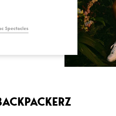
nac Spectacles
 BACKPACKERZ