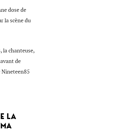
nne dose de
ur la scène du
, la chanteuse,
 avant de
ec Nineteen85
UE LA
 MA