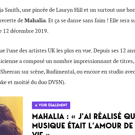
a Smith, une pincée de Lauryn Hill et un surtout une bo
 recette de
Mahalia
. Et ça se danse sans faim ! Elle sera s
 le 12 décembre 2019.
e l’une des artistes UK les plus en vue. Depuis ses 12 ans
icienne a composé un nombre impressionnant de titres,
d Sheeran sur scène, Rudimental, ou encore en studio av
ake et moitié du duo DVSN).
A VOIR ÉGALEMENT
MAHALIA : « J’AI RÉALISÉ Q
MUSIQUE ÉTAIT L’AMOUR DE
VIE »