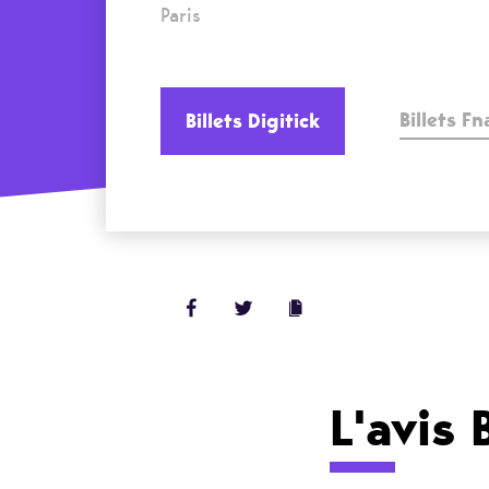
Paris
Billets F
Billets Digitick
L'avis