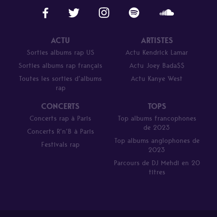
ACTU
ARTISTES
Sorties albums rap US
Actu Kendrick Lamar
Sorties albums rap français
Actu Joey Bada$$
Toutes les sorties d’albums
Actu Kanye West
rap
CONCERTS
TOPS
Concerts rap à Paris
Top albums francophones
de 2023
Concerts R’n’B à Paris
Top albums anglophones de
Festivals rap
2023
Parcours de DJ Mehdi en 20
titres