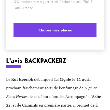
120 boulevard Marguerite de Rochechouart, 75018
Paris, France
Choper mes places
L'avis BACKPACKERZ
Le
Roi Heenok
débarque à
La Cigale le 11 avril
prochain fraichement sorti de l’enfumage de
High et
Fines Herbes
de ce début d’année. Accompagné d’
Ashe
22
, et de
Criminls
en première partie, il promet déjà