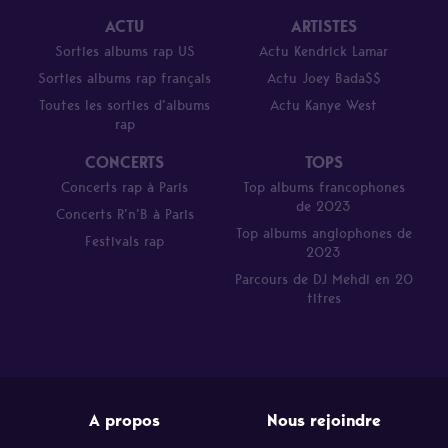
ACTU
ARTISTES
Sorties albums rap US
Actu Kendrick Lamar
Sorties albums rap français
Actu Joey Bada$$
Toutes les sorties d’albums
Actu Kanye West
rap
CONCERTS
TOPS
Concerts rap à Paris
Top albums francophones
de 2023
Concerts R’n’B à Paris
Top albums anglophones de
Festivals rap
2023
Parcours de DJ Mehdi en 20
titres
A propos
Nous rejoindre