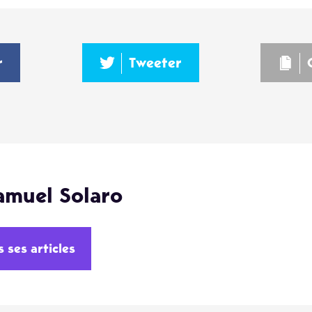
r
Tweeter
amuel Solaro
s ses articles