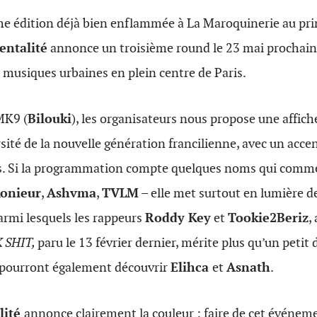
e édition déjà bien enflammée à La Maroquinerie au pri
entalité
annonce un troisième round le 23 mai prochain à
musiques urbaines en plein centre de Paris.
 MK9 (
Bilouki
), les organisateurs nous propose une affic
rsité de la nouvelle génération francilienne, avec un accen
. S
i la programmation compte quelques noms qui comme
onieur
,
Ashvma
,
TVLM
– elle met surtout en lumière de
rmi lesquels les rappeurs
Roddy Key
et
Tookie2Beriz
,
 SHIT,
paru le 13 février dernier, mérite plus qu’un petit 
pourront également découvrir
Elihca
et
Asnath
.
lité
annonce clairement la couleur : faire
de cet événeme