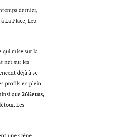
ntemps dernier,
 La Place, lieu
he qui mise
sur la
t net sur les
ncent déjà à se
s profils en plein
ainsi que
26Keuss
,
détour. Les
nt une scène