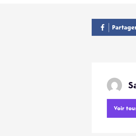
Partage
S
Voir tou