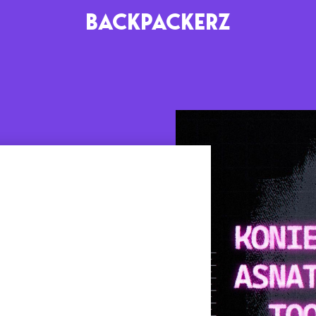
BACKPACKERZ
AGENDA
RADIO
Paris
Playlists
Festivals
Podcasts
Mixes