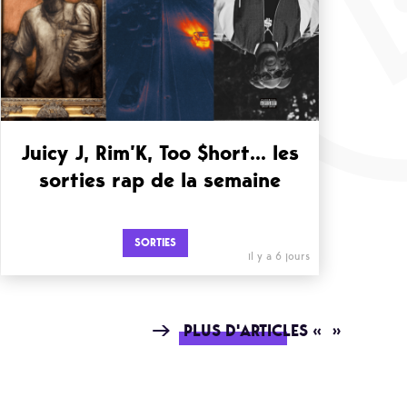
Juicy J, Rim’K, Too $hort… les
sorties rap de la semaine
SORTIES
il y a 6 jours
PLUS D'ARTICLES « »