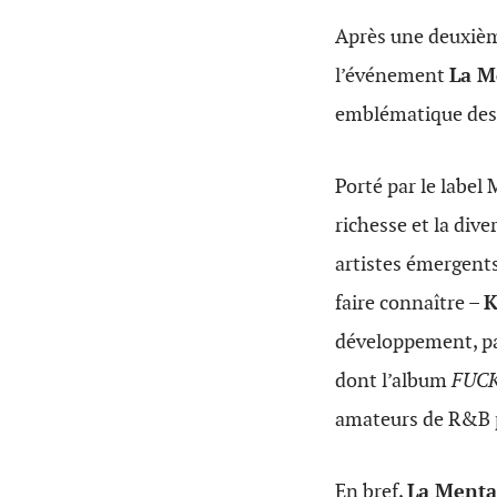
Après une deuxièm
l’événement
La M
emblématique des 
Porté par le label
richesse et la dive
artistes émergents
faire connaître –
K
développement, pa
dont l’album
FUCK
amateurs de R&B 
En bref,
La Menta