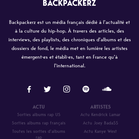
Backpackerz est un média français dédié à l'actualité et
à la culture du hip-hop. À travers des articles, des
interviews, des playlists, des chroniques d'albums et des
dossiers de fond, le média met en lumière les artistes
émergent·es et établi·es, tant en France qu'à
l'international.
ACTU
ARTISTES
Sorties albums rap US
Actu Kendrick Lamar
Sorties albums rap français
Actu Joey Bada$$
Toutes les sorties d’albums
Actu Kanye West
rap