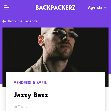
BACKPACKERZ
Agenda
Retour à l'agenda
TV
MAG
AGENDA
Clips
Dossiers
Paris
Live
Tops
Festivals
Documentaires
Interviews
Web-séries
Chroniques
VENDREDI 5 AVRIL
Sorties
Jazzy Bazz
Newsletter
Le Trianon