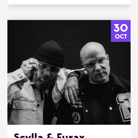
30
OCT
Scylla & Furax