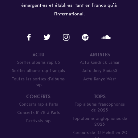
émergent·es et établi·es, tant en France qu'à
l'international.
ACTU
ARTISTES
Sorties albums rap US
Actu Kendrick Lamar
Sorties albums rap français
Actu Joey Bada$$
Toutes les sorties d’albums
Actu Kanye West
rap
CONCERTS
TOPS
Concerts rap à Paris
Top albums francophones
de 2023
Concerts R’n’B à Paris
Top albums anglophones de
Festivals rap
2023
Parcours de DJ Mehdi en 20