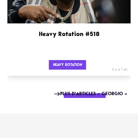
Heavy Rotation #518
HEAVY ROTATION
il y a 1 an
PLUS D'ARTICLES « GEORGIO »