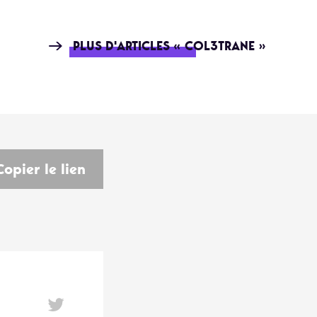
PLUS D'ARTICLES « COL3TRANE »
Copier le lien