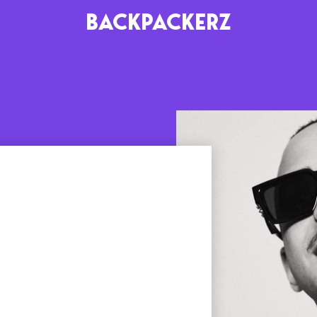
BACKPACKERZ
AGENDA
RADIO
Paris
Playlists
Festivals
Podcasts
Mixes