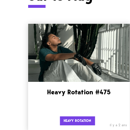
Heavy Rotation #475
HEAVY ROTATION
il y a 2 ans