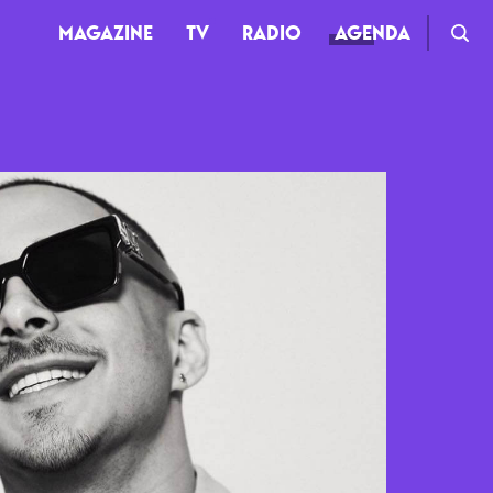
MAGAZINE
TV
RADIO
AGENDA
TV
Clips
Live
Documentaires
Web-séries