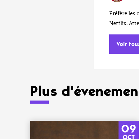
Préfère les 
Netflix. At
Voir tou
Plus d'évenement
09
OCT