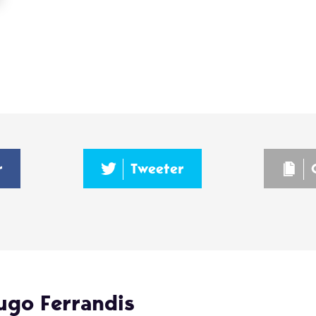
r
Tweeter
ugo Ferrandis