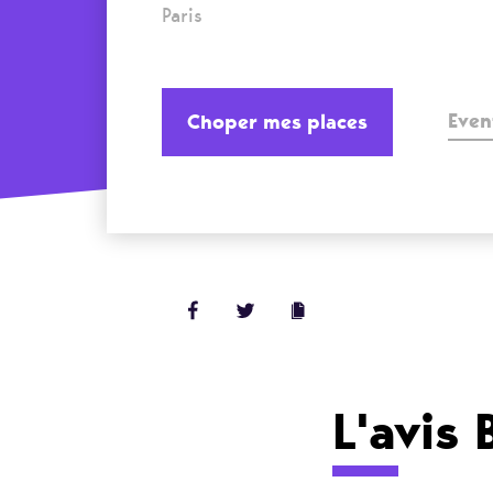
Paris
Even
Choper mes places
L'avis