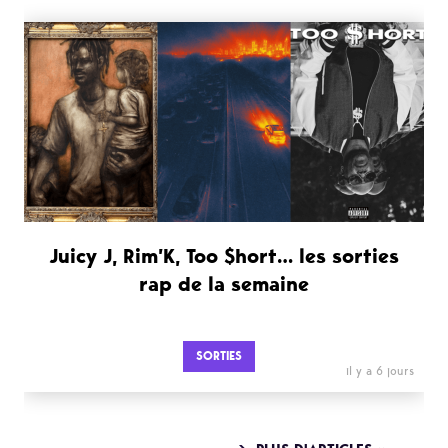
Juicy J, Rim’K, Too $hort… les sorties
rap de la semaine
SORTIES
il y a 6 jours