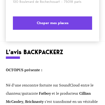
120 Boulevard de Rochechouart - 75018 paris
Choper mes places
L'avis BACKPACKERZ
ÖCTÖPUS présente :
Né d’une rencontre fortuite sur SoundCloud entre le
chanteur/guitariste
Fatboy
et le producteur
Cillian
McCauley
,
Bricknasty
s’est transformé en un véritable