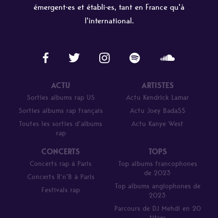
émergent·es et établi·es, tant en France qu'à
l'international.
ACTU
ARTISTES
Sorties albums rap US
Actu Kendrick Lamar
Sorties albums rap français
Actu Joey Bada$$
Toutes les sorties d’albums
Actu Kanye West
rap
CONCERTS
TOPS
Concerts rap à Paris
Top albums francophones
de 2023
Concerts R’n’B à Paris
Top albums anglophones de
Festivals rap
2023
Parcours de DJ Mehdi en 20
titres