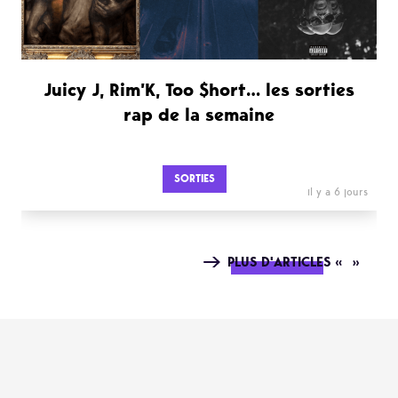
Juicy J, Rim’K, Too $hort… les sorties
rap de la semaine
SORTIES
il y a 6 jours
PLUS D'ARTICLES « »