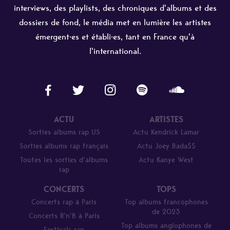
interviews, des playlists, des chroniques d'albums et des
dossiers de fond, le média met en lumière les artistes
émergent·es et établi·es, tant en France qu'à
l'international.
ACTU
ARTISTES
Sorties albums rap US
Actu Kendrick Lamar
Sorties albums rap français
Actu Joey Bada$$
Toutes les sorties d’albums
Actu Kanye West
rap
CONCERTS
TOPS
Concerts rap à Paris
Top albums francophones
de 2023
Concerts R’n’B à Paris
Top albums anglophones de
Festivals rap