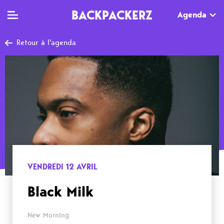
BACKPACKERZ
Agenda
Retour à l'agenda
TV
MAG
AGENDA
Clips
Dossiers
Paris
Live
Tops
Festivals
Documentaires
Interviews
Web-séries
Chroniques
VENDREDI 12 AVRIL
Sorties
Black Milk
Newsletter
New Morning