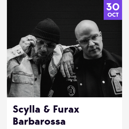
30
OCT
Scylla & Furax
Barbarossa