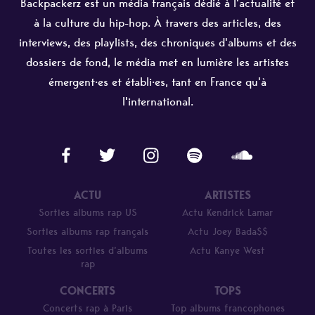
Backpackerz est un média français dédié à l'actualité et
à la culture du hip-hop. À travers des articles, des
interviews, des playlists, des chroniques d'albums et des
dossiers de fond, le média met en lumière les artistes
émergent·es et établi·es, tant en France qu'à
l'international.
ACTU
ARTISTES
Sorties albums rap US
Actu Kendrick Lamar
Sorties albums rap français
Actu Joey Bada$$
Toutes les sorties d’albums
Actu Kanye West
rap
CONCERTS
TOPS
Concerts rap à Paris
Top albums francophones