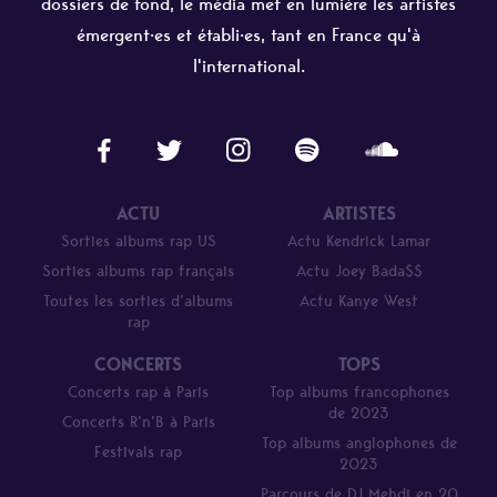
dossiers de fond, le média met en lumière les artistes
émergent·es et établi·es, tant en France qu'à
l'international.
ACTU
ARTISTES
Sorties albums rap US
Actu Kendrick Lamar
Sorties albums rap français
Actu Joey Bada$$
Toutes les sorties d’albums
Actu Kanye West
rap
CONCERTS
TOPS
Concerts rap à Paris
Top albums francophones
de 2023
Concerts R’n’B à Paris
Top albums anglophones de
Festivals rap
2023
Parcours de DJ Mehdi en 20