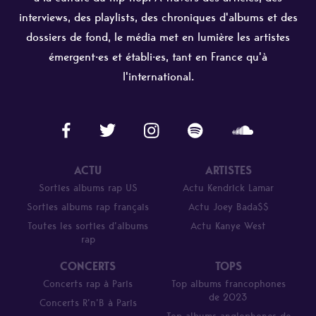
interviews, des playlists, des chroniques d'albums et des
dossiers de fond, le média met en lumière les artistes
émergent·es et établi·es, tant en France qu'à
l'international.
ACTU
ARTISTES
Sorties albums rap US
Actu Kendrick Lamar
Sorties albums rap français
Actu Joey Bada$$
Toutes les sorties d’albums
Actu Kanye West
rap
CONCERTS
TOPS
Concerts rap à Paris
Top albums francophones
de 2023
Concerts R’n’B à Paris