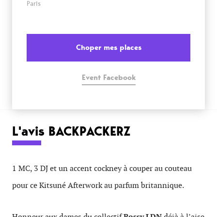
Paris
Choper mes places
Event Facebook
L'avis BACKPACKERZ
1 MC, 3 DJ et un accent cockney à couper au couteau
pour ce Kitsuné Afterwork au parfum britannique.
Honneur aux dames du collectif
Bossy LDN
déjà à l’aise