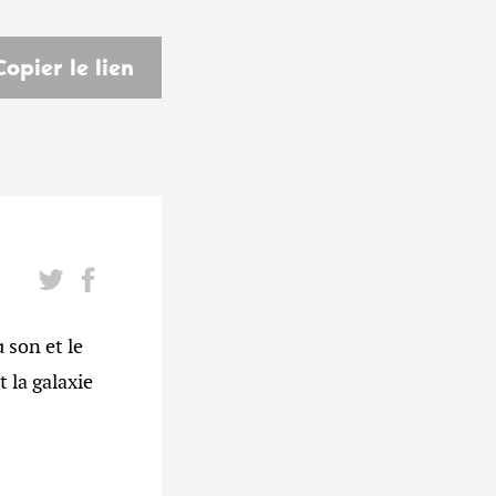
Copier le lien
son et le
 la galaxie