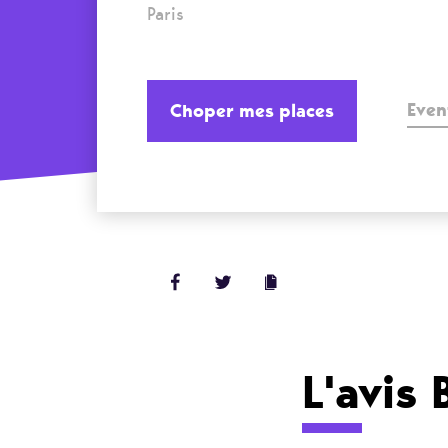
Paris
Even
Choper mes places
L'avis