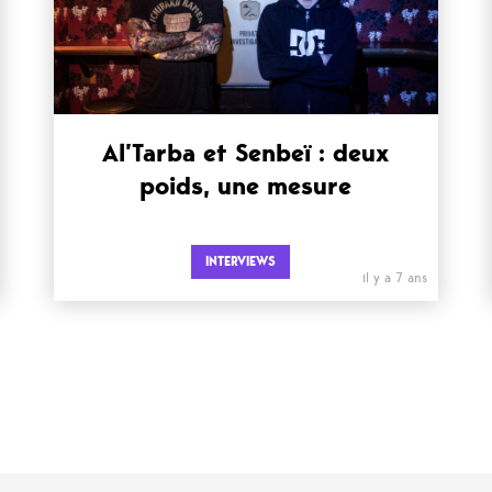
Al’Tarba et Senbeï : deux
poids, une mesure
INTERVIEWS
il y a 7 ans