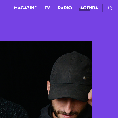
MAGAZINE
TV
RADIO
AGENDA
TV
Clips
Live
Documentaires
Web-séries