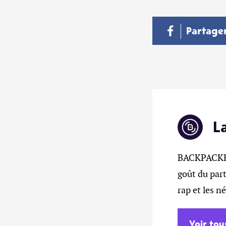
Partage
L
BACKPACKERZ
goût du part
rap et les n
Voir tou