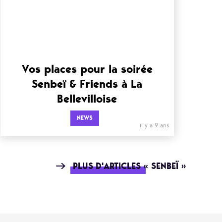
Vos places pour la soirée
Senbeï & Friends à La
Bellevilloise
NEWS
il y a 9 ans
PLUS D'ARTICLES « SENBEÏ »