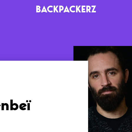
BACKPACKERZ
AGENDA
RADIO
Paris
Playlists
Festivals
Podcasts
Mixes
enbeï