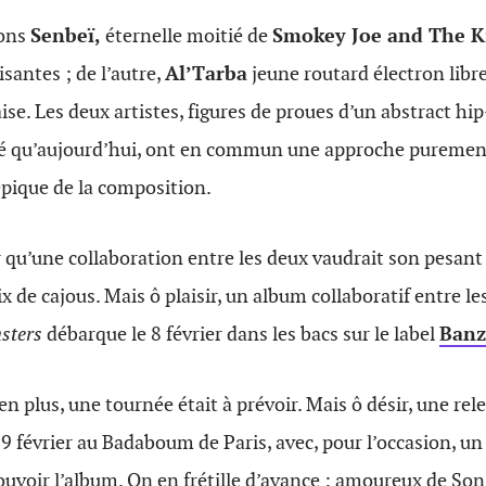
vons
Senbeï,
éternelle moitié de
Smokey Joe and The K
santes ; de l’autre,
Al’Tarba
jeune routard électron libre
se. Les deux artistes, figures de proues d’un abstract hip
é qu’aujourd’hui, ont en commun une approche purement
 épique de la composition.
er qu’une collaboration entre les deux vaudrait son pesant
x de cajous. Mais ô plaisir, un album collaboratif entre l
sters
débarque le 8 février dans les bacs sur le label
Banz
en plus, une tournée était à prévoir. Mais ô désir, une rel
e 9 février au Badaboum de Paris, avec, pour l’occasion, u
voir l’album. On en frétille d’avance : amoureux de S