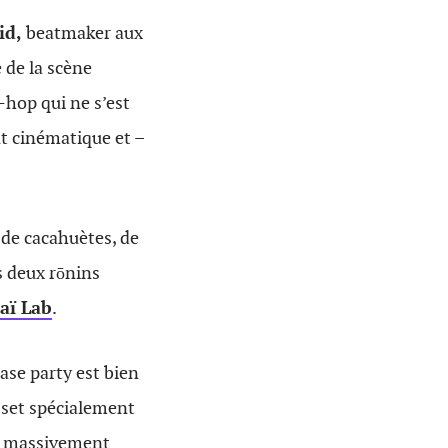
id,
beatmaker aux
 de la scène
-hop qui ne s’est
 cinématique et –
 de cacahuètes, de
es deux rōnins
aï Lab
.
ease party est bien
n set spécialement
on massivement