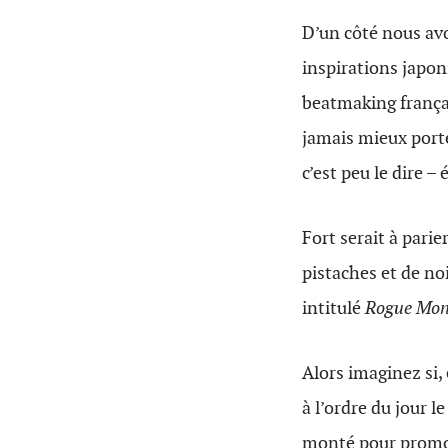
D’un côté nous a
inspirations japoni
beatmaking françai
jamais mieux port
c’est peu le dire –
Fort serait à pari
pistaches et de noi
intitulé
Rogue Mon
Alors imaginez si, 
à l’ordre du jour l
monté pour promou