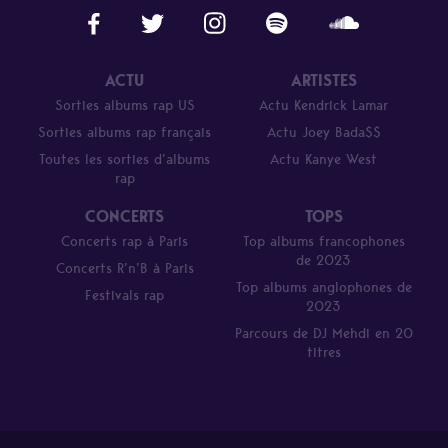
ACTU
ARTISTES
Sorties albums rap US
Actu Kendrick Lamar
Sorties albums rap français
Actu Joey Bada$$
Toutes les sorties d’albums
Actu Kanye West
rap
CONCERTS
TOPS
Concerts rap à Paris
Top albums francophones
de 2023
Concerts R’n’B à Paris
Top albums anglophones de
Festivals rap
2023
Parcours de DJ Mehdi en 20
titres