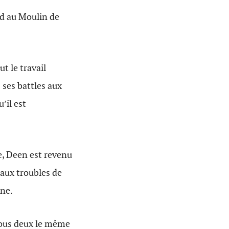
ud au Moulin de
ut le travail
 ses battles aux
’il est
e, Deen est revenu
eaux troubles de
nne.
 tous deux le même