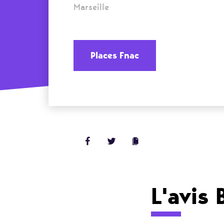
Marseille
Places Fnac
L'avis