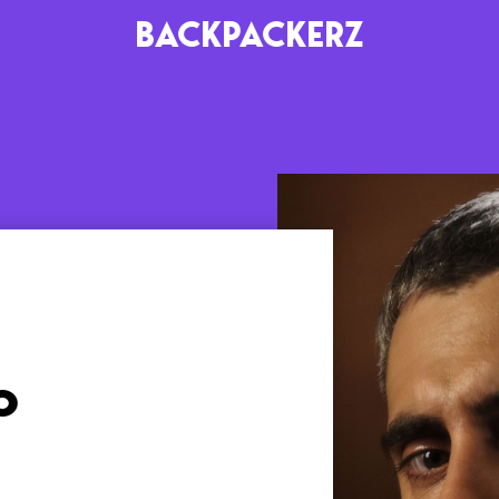
BACKPACKERZ
AGENDA
RADIO
Paris
Playlists
Festivals
Podcasts
Mixes
o