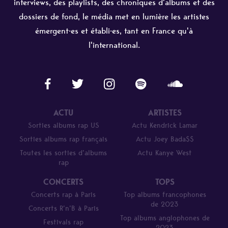
interviews, des playlists, des chroniques d'albums et des
dossiers de fond, le média met en lumière les artistes
émergent·es et établi·es, tant en France qu'à
l'international.
ACTU
ARTISTES
Sorties albums rap US
Actu Kendrick Lamar
Sorties albums rap français
Actu Joey Bada$$
Toutes les sorties d’albums
Actu Kanye West
rap
CONCERTS
TOPS
Concerts rap à Paris
Top albums francophones
de 2023
Concerts R’n’B à Paris
Top albums anglophones de
Festivals rap
2023